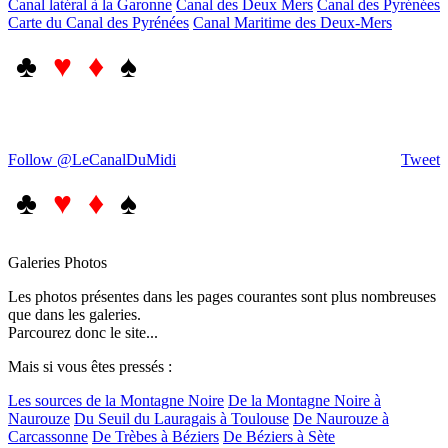
Canal latéral à la Garonne
Canal des Deux Mers
Canal des Pyrénées
Carte du Canal des Pyrénées
Canal Maritime des Deux-Mers
♣
♥ ♦
♠
Follow @LeCanalDuMidi
Tweet
♣
♥ ♦
♠
Galeries Photos
Les photos présentes dans les pages courantes sont plus nombreuses
que dans les galeries.
Parcourez donc le site...
Mais si vous êtes pressés :
Les sources de la Montagne Noire
De la Montagne Noire à
Naurouze
Du Seuil du Lauragais à Toulouse
De Naurouze à
Carcassonne
De Trèbes à Béziers
De Béziers à Sète