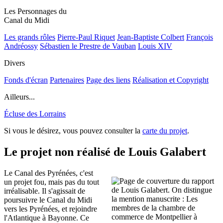
Les Personnages du
Canal du Midi
Les grands rôles
Pierre-Paul Riquet
Jean-Baptiste Colbert
François
Andréossy
Sébastien le Prestre de Vauban
Louis XIV
Divers
Fonds d'écran
Partenaires
Page des liens
Réalisation et Copyright
Ailleurs...
Écluse des Lorrains
Si vous le désirez, vous pouvez consulter la
carte du projet
.
Le projet non réalisé de Louis Galabert
Le Canal des Pyrénées, c'est
un projet fou, mais pas du tout
irréalisable. Il s'agissait de
poursuivre le Canal du Midi
vers les Pyrénées, et rejoindre
l'Atlantique à Bayonne. Ce