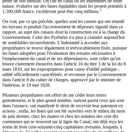
peine de son bienfait. On cite tel canal où les indemnités de toute
nature, évaluées sur des bases équitables dans les projets primitifs à
1,500,000 francs, excéderont peut être cinq millions."
On voit, par ce qui précède, quelles sont les causes qui ont retardé
les travaux et produit l'accroissement de dépenses signalé dans ce
rapport, au sujet des canaux dont la construction est à la charge du
Gouvernement. Celui des Pyrénées n'a plus à craindre aujourd'hui
de semblables inconvénients. L'indemnité à accorder aux
propriétaires se trouve légalement et irrévocablement fixée, puisque
les bases adoptées pour l'évaluation des terrains nécessaires à
l'emplacement du canal et de ses dépendances, sont celles qu'on
trouve clairement énoncées dans l'article 16 du titre 3 de la loi du 8
mars 1810, sur les expropriations pour cause d'utilité publique ;
utilité officiellement caractérisée, et reconnue par le Gouvernement
dans l'article 8 du cahier de charges, approuvé par le ministre de
l'intérieur, le 19 mai 1828.
Plusieurs propriétaires ont offert de me céder leurs terres
gratuitement, et le plus grand nombre, surtout parmi ceux qui sont
dans l'aisance, ont manifesté le désir de recevoir leur paiement en
actions ; enfin, les listes qui ont été ouvertes vers le milieu du mois
de juin dernier, chez les maires et chez les notaires des cent dix
communes qui se trouvent sur la ligne du Canal, ont déjà reçu les
noms de trois cent-soixante-cinq capitalistes riverains, lesquels, à