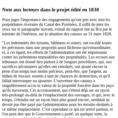
Note aux lecteurs dans le projet édité en 1830
Pour juger l'importance des engagements qu'ont pris avec moi les
porpriétaires riverains du Canal des Pyrénées, il suffit de jeter les
yeux sur le paragraphe suivant, extrait du rapport fait au Roi par le
ministre de l'intérieur, sur la situation des canaux au 31 mars 1828.
"Les indemnités des terrains, bâtimens et usines, ont excédé toutes
les prévisions dans une proportin aussi fâcheuse qu'extraordinaire,
et, à cet égard, les efforts de l'administration ont été impuissants
contre les prétentions immodérées des propriétaires. Les recours aux
tribunaux ont donné lieu partout à de longues procédures, qui, aux
sacrifices pécuniaires qu'elles ont entraînés, ont ajouté encore la
perte d'un temps non moins précieux, peut-être, que l'argent, au
milieu de travaux soumis à tant de chances de destruction, et qu'il
fallait interrompre ou ajourner. L'ouverture des canaux a
singulièrement accru la valeur de la propriété foncière dans les pays
qu'ils traversent. Cet accroissement, qui s'étend déjà sur un rayon
très-prolongé au-delà de l'emplacement des ouvrages, et qui, avec le
temps, s'étendra sur un rayon bien plus grand encore, semblait ne
devoir pas être payé par l'administration pour les terrains destinés à
ce même emplacement. C'est cependant ce qui est arrivé partout, et
l'on peut dire que le Gouvernement a porté, en quelque sorte, la