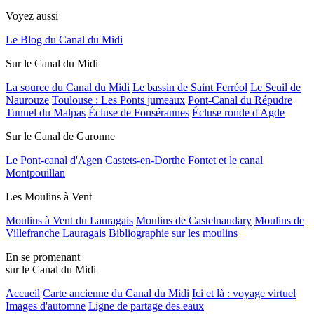
Voyez aussi
Le Blog du Canal du Midi
Sur le Canal du Midi
La source du Canal du Midi
Le bassin de Saint Ferréol
Le Seuil de
Naurouze
Toulouse : Les Ponts jumeaux
Pont-Canal du Répudre
Tunnel du Malpas
Écluse de Fonsérannes
Écluse ronde d'Agde
Sur le Canal de Garonne
Le Pont-canal d'Agen
Castets-en-Dorthe
Fontet et le canal
Montpouillan
Les Moulins à Vent
Moulins à Vent du Lauragais
Moulins de Castelnaudary
Moulins de
Villefranche Lauragais
Bibliographie sur les moulins
En se promenant
sur le Canal du Midi
Accueil
Carte ancienne du Canal du Midi
Ici et là : voyage virtuel
Images d'automne
Ligne de partage des eaux