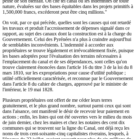
peine de son bienfait. On cite tel canal où les indemnités de toute
nature, évaluées sur des bases équitables dans les projets primitifs à
1,500,000 francs, excéderont peut être cinq millions."
On voit, par ce qui précède, quelles sont les causes qui ont retardé
les travaux et produit l'accroissement de dépenses signalé dans ce
rapport, au sujet des canaux dont la construction est à la charge du
Gouvernement. Celui des Pyrénées n'a plus à craindre aujourd'hui
de semblables inconvénients. L'indemnité à accorder aux
propriétaires se trouve légalement et irrévocablement fixée, puisque
les bases adoptées pour l'évaluation des terrains nécessaires à
l'emplacement du canal et de ses dépendances, sont celles qu'on
trouve clairement énoncées dans l'article 16 du titre 3 de la loi du 8
mars 1810, sur les expropriations pour cause d'utilité publique ;
utilité officiellement caractérisée, et reconnue par le Gouvernement
dans l'article 8 du cahier de charges, approuvé par le ministre de
l'intérieur, le 19 mai 1828.
Plusieurs propriétaires ont offert de me céder leurs terres
gratuitement, et le plus grand nombre, surtout parmi ceux qui sont
dans l'aisance, ont manifesté le désir de recevoir leur paiement en
actions ; enfin, les listes qui ont été ouvertes vers le milieu du mois
de juin dernier, chez les maires et chez les notaires des cent dix
communes qui se trouvent sur la ligne du Canal, ont déjà reçu les
noms de trois cent-soixante-cinq capitalistes riverains, lesquels, à