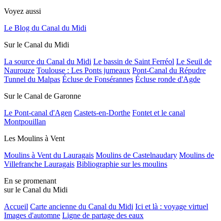
Voyez aussi
Le Blog du Canal du Midi
Sur le Canal du Midi
La source du Canal du Midi
Le bassin de Saint Ferréol
Le Seuil de
Naurouze
Toulouse : Les Ponts jumeaux
Pont-Canal du Répudre
Tunnel du Malpas
Écluse de Fonsérannes
Écluse ronde d'Agde
Sur le Canal de Garonne
Le Pont-canal d'Agen
Castets-en-Dorthe
Fontet et le canal
Montpouillan
Les Moulins à Vent
Moulins à Vent du Lauragais
Moulins de Castelnaudary
Moulins de
Villefranche Lauragais
Bibliographie sur les moulins
En se promenant
sur le Canal du Midi
Accueil
Carte ancienne du Canal du Midi
Ici et là : voyage virtuel
Images d'automne
Ligne de partage des eaux