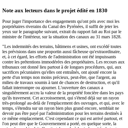
Note aux lecteurs dans le projet édité en 1830
Pour juger l'importance des engagements qu'ont pris avec moi les
porpriétaires riverains du Canal des Pyrénées, il suffit de jeter les
yeux sur le paragraphe suivant, extrait du rapport fait au Roi par le
ministre de l'intérieur, sur la situation des canaux au 31 mars 1828.
"Les indemnités des terrains, bâtimens et usines, ont excédé toutes
les prévisions dans une proportin aussi fâcheuse qu'extraordinaire,
et, à cet égard, les efforts de l'administration ont été impuissants
contre les prétentions immodérées des propriétaires. Les recours aux
tribunaux ont donné lieu partout à de longues procédures, qui, aux
sacrifices pécuniaires qu'elles ont entraînés, ont ajouté encore la
perte d'un temps non moins précieux, peut-être, que l'argent, au
milieu de travaux soumis à tant de chances de destruction, et qu'il
fallait interrompre ou ajourner. L'ouverture des canaux a
singulièrement accru la valeur de la propriété foncière dans les pays
qu'ils traversent. Cet accroissement, qui s'étend déjà sur un rayon
très-prolongé au-delà de l'emplacement des ouvrages, et qui, avec le
temps, s'étendra sur un rayon bien plus grand encore, semblait ne
devoir pas être payé par l'administration pour les terrains destinés à
ce même emplacement. C'est cependant ce qui est arrivé partout, et
l'on peut dire que le Gouvernement a porté, en quelque sorte, la