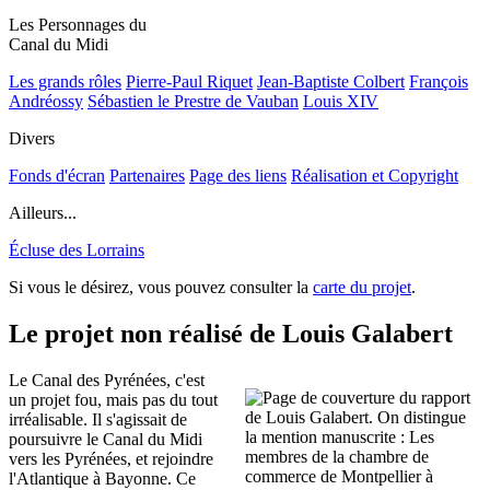
Les Personnages du
Canal du Midi
Les grands rôles
Pierre-Paul Riquet
Jean-Baptiste Colbert
François
Andréossy
Sébastien le Prestre de Vauban
Louis XIV
Divers
Fonds d'écran
Partenaires
Page des liens
Réalisation et Copyright
Ailleurs...
Écluse des Lorrains
Si vous le désirez, vous pouvez consulter la
carte du projet
.
Le projet non réalisé de Louis Galabert
Le Canal des Pyrénées, c'est
un projet fou, mais pas du tout
irréalisable. Il s'agissait de
poursuivre le Canal du Midi
vers les Pyrénées, et rejoindre
l'Atlantique à Bayonne. Ce