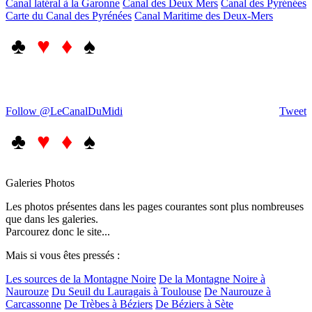
Canal latéral à la Garonne
Canal des Deux Mers
Canal des Pyrénées
Carte du Canal des Pyrénées
Canal Maritime des Deux-Mers
♣
♥ ♦
♠
Follow @LeCanalDuMidi
Tweet
♣
♥ ♦
♠
Galeries Photos
Les photos présentes dans les pages courantes sont plus nombreuses
que dans les galeries.
Parcourez donc le site...
Mais si vous êtes pressés :
Les sources de la Montagne Noire
De la Montagne Noire à
Naurouze
Du Seuil du Lauragais à Toulouse
De Naurouze à
Carcassonne
De Trèbes à Béziers
De Béziers à Sète