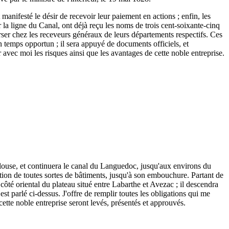
 manifesté le désir de recevoir leur paiement en actions ; enfin, les
r la ligne du Canal, ont déjà reçu les noms de trois cent-soixante-cinq
 verser chez les receveurs généraux de leurs départements respectifs. Ces
n temps opportun ; il sera appuyé de documents officiels, et
r avec moi les risques ainsi que les avantages de cette noble entreprise.
ulouse, et continuera le canal du Languedoc, jusqu'aux environs du
tion de toutes sortes de bâtiments, jusqu'à son embouchure. Partant de
ôté oriental du plateau situé entre Labarthe et Avezac ; il descendra
est parlé ci-dessus. J'offre de remplir toutes les obligations qui me
 cette noble entreprise seront levés, présentés et approuvés.