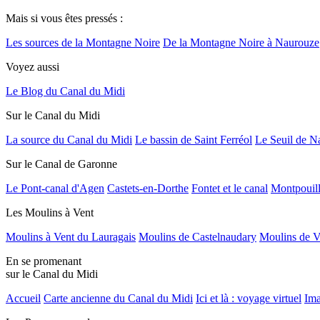
Mais si vous êtes pressés :
Les sources de la Montagne Noire
De la Montagne Noire à Naurouze
Voyez aussi
Le Blog du Canal du Midi
Sur le Canal du Midi
La source du Canal du Midi
Le bassin de Saint Ferréol
Le Seuil de N
Sur le Canal de Garonne
Le Pont-canal d'Agen
Castets-en-Dorthe
Fontet et le canal
Montpouil
Les Moulins à Vent
Moulins à Vent du Lauragais
Moulins de Castelnaudary
Moulins de V
En se promenant
sur le Canal du Midi
Accueil
Carte ancienne du Canal du Midi
Ici et là : voyage virtuel
Ima