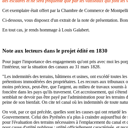
des escadres et ne sera fréquenté que par les vaisseaux qui font les 
Cet exemplaire était offert par la Chambre de Commerce de Montpellier 
Ci-dessous, vous disposez d'un extrait de la note de présentation. Bonn
En tout cas, je rends hommage à Louis Galabert.
Note aux lecteurs dans le projet édité en 1830
Pour juger l'importance des engagements qu'ont pris avec moi les porprié
l'intérieur, sur la situation des canaux au 31 mars 1828.
"Les indemnités des terrains, bâtimens et usines, ont excédé toutes les 
prétentions immodérées des propriétaires. Les recours aux tribunaux on
moins précieux, peut-être, que l'argent, au milieu de travaux soumis à t
foncière dans les pays qu'ils traversent. Cet accroissement, qui s'éten
semblait ne devoir pas être payé par l'administration pour les terrains
peine de son bienfait. On cite tel canal où les indemnités de toute natu
On voit, par ce qui précède, quelles sont les causes qui ont retardé le
Gouvernement. Celui des Pyrénées n'a plus à craindre aujourd'hui de s
pour l'évaluation des terrains nécessaires à l'emplacement du canal et 
pour cause d'utilité publique ; utilité officiellement caractérisée, et 