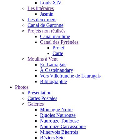
Louis XIV
Les littéraires
Jasmin
Les deux mers
Canal de Garonne
Projets non réalisés
Canal maritime
Canal des Pyrénées
Projet
Carte
Moulins à Vent
En Lauragais
À Castelnaudary
Vers Villefranche de Lauragais
Bibliographie
Photos
Présentation
Cartes Postales
Galeries
Montagne Noire
Rigoles Naurouze
Naurouze Toulouse
Naurouze Carcassonne
Minervois Biterrois
Béziers Sète