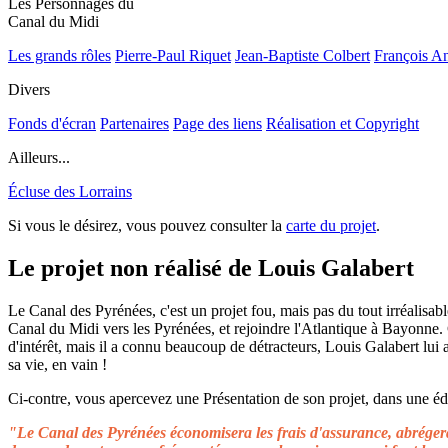
Les Personnages du
Canal du Midi
Les grands rôles
Pierre-Paul Riquet
Jean-Baptiste Colbert
François A
Divers
Fonds d'écran
Partenaires
Page des liens
Réalisation et Copyright
Ailleurs...
Écluse des Lorrains
Si vous le désirez, vous pouvez consulter la
carte du projet
.
Le projet non réalisé de Louis Galabert
Le Canal des Pyrénées, c'est un projet fou, mais pas du tout irréalisable
Canal du Midi vers les Pyrénées, et rejoindre l'Atlantique à Bayonne.
d'intérêt, mais il a connu beaucoup de détracteurs, Louis Galabert lui
sa vie, en vain !
Ci-contre, vous apercevez une Présentation de son projet, dans une édit
"Le Canal des Pyrénées économisera les frais d'assurance, abrégera 