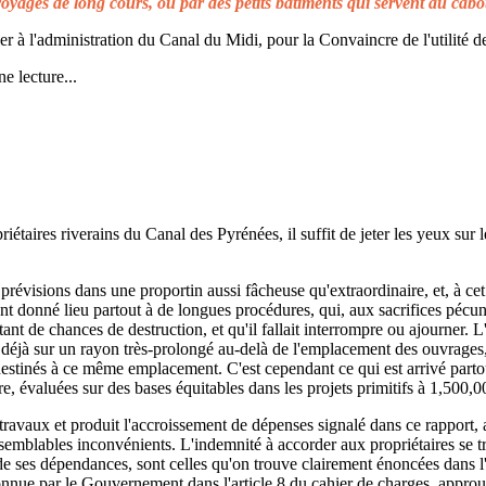
voyages de long cours, ou par des petits bâtiments qui servent au cabo
à l'administration du Canal du Midi, pour la Convaincre de l'utilité de
e lecture...
taires riverains du Canal des Pyrénées, il suffit de jeter les yeux sur l
prévisions dans une proportin aussi fâcheuse qu'extraordinaire, et, à cet 
t donné lieu partout à de longues procédures, qui, aux sacrifices pécuni
ant de chances de destruction, et qu'il fallait interrompre ou ajourner. 
d déjà sur un rayon très-prolongé au-delà de l'emplacement des ouvrages,
 destinés à ce même emplacement. C'est cependant ce qui est arrivé parto
re, évaluées sur des bases équitables dans les projets primitifs à 1,500,0
s travaux et produit l'accroissement de dépenses signalé dans ce rapport, 
emblables inconvénients. L'indemnité à accorder aux propriétaires se t
de ses dépendances, sont celles qu'on trouve clairement énoncées dans l'a
reconnue par le Gouvernement dans l'article 8 du cahier de charges, approuv