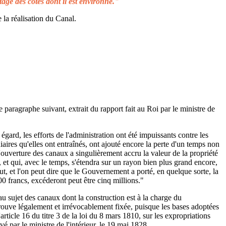
tage des côtes dont il est environné."
 la réalisation du Canal.
e paragraphe suivant, extrait du rapport fait au Roi par le ministre de
égard, les efforts de l'administration ont été impuissants contre les
aires qu'elles ont entraînés, ont ajouté encore la perte d'un temps non
L'ouverture des canaux a singulièrement accru la valeur de la propriété
 et qui, avec le temps, s'étendra sur un rayon bien plus grand encore,
ut, et l'on peut dire que le Gouvernement a porté, en quelque sorte, la
00 francs, excéderont peut être cinq millions."
au sujet des canaux dont la construction est à la charge du
rouve légalement et irrévocablement fixée, puisque les bases adoptées
rticle 16 du titre 3 de la loi du 8 mars 1810, sur les expropriations
é par le ministre de l'intérieur, le 19 mai 1828.