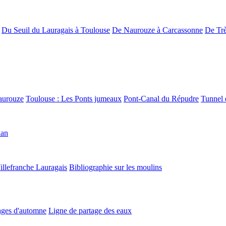
Du Seuil du Lauragais à Toulouse
De Naurouze à Carcassonne
De Trè
aurouze
Toulouse : Les Ponts jumeaux
Pont-Canal du Répudre
Tunnel 
lan
illefranche Lauragais
Bibliographie sur les moulins
ges d'automne
Ligne de partage des eaux