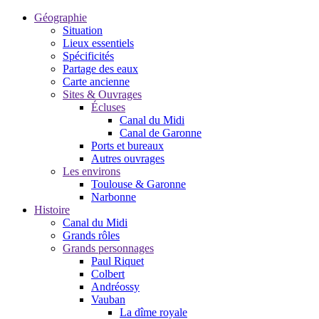
Géographie
Situation
Lieux essentiels
Spécificités
Partage des eaux
Carte ancienne
Sites & Ouvrages
Écluses
Canal du Midi
Canal de Garonne
Ports et bureaux
Autres ouvrages
Les environs
Toulouse & Garonne
Narbonne
Histoire
Canal du Midi
Grands rôles
Grands personnages
Paul Riquet
Colbert
Andréossy
Vauban
La dîme royale