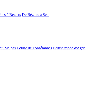
bes à Béziers
De Béziers à Sète
du Malpas
Écluse de Fonsérannes
Écluse ronde d'Agde