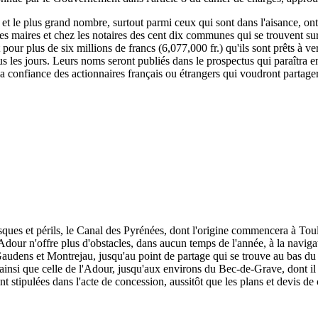
, et le plus grand nombre, surtout parmi ceux qui sont dans l'aisance, ont
 les maires et chez les notaires des cent dix communes qui se trouvent su
rit pour plus de six millions de francs (6,077,000 fr.) qu'ils sont prêts à
s les jours. Leurs noms seront publiés dans le prospectus qui paraîtra e
 la confiance des actionnaires français ou étrangers qui voudront partage
isques et périls, le Canal des Pyrénées, dont l'origine commencera à To
dour n'offre plus d'obstacles, dans aucun temps de l'année, à la naviga
udens et Montrejau, jusqu'au point de partage qui se trouve au bas du c
e, ainsi que celle de l'Adour, jusqu'aux environs du Bec-de-Grave, dont il 
nt stipulées dans l'acte de concession, aussitôt que les plans et devis de