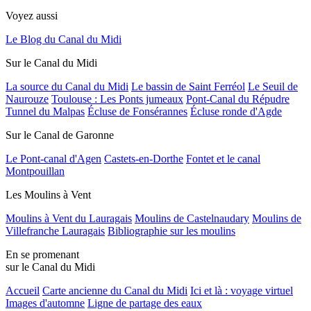
Voyez aussi
Le Blog du Canal du Midi
Sur le Canal du Midi
La source du Canal du Midi
Le bassin de Saint Ferréol
Le Seuil de
Naurouze
Toulouse : Les Ponts jumeaux
Pont-Canal du Répudre
Tunnel du Malpas
Écluse de Fonsérannes
Écluse ronde d'Agde
Sur le Canal de Garonne
Le Pont-canal d'Agen
Castets-en-Dorthe
Fontet et le canal
Montpouillan
Les Moulins à Vent
Moulins à Vent du Lauragais
Moulins de Castelnaudary
Moulins de
Villefranche Lauragais
Bibliographie sur les moulins
En se promenant
sur le Canal du Midi
Accueil
Carte ancienne du Canal du Midi
Ici et là : voyage virtuel
Images d'automne
Ligne de partage des eaux