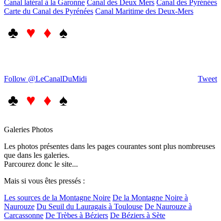
Canal latéral à la Garonne
Canal des Deux Mers
Canal des Pyrénées
Carte du Canal des Pyrénées
Canal Maritime des Deux-Mers
♣
♥ ♦
♠
Follow @LeCanalDuMidi
Tweet
♣
♥ ♦
♠
Galeries Photos
Les photos présentes dans les pages courantes sont plus nombreuses
que dans les galeries.
Parcourez donc le site...
Mais si vous êtes pressés :
Les sources de la Montagne Noire
De la Montagne Noire à
Naurouze
Du Seuil du Lauragais à Toulouse
De Naurouze à
Carcassonne
De Trèbes à Béziers
De Béziers à Sète