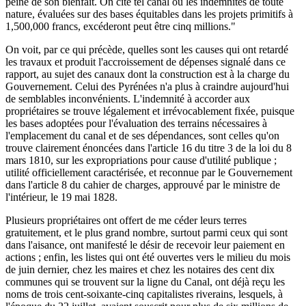
peine de son bienfait. On cite tel canal où les indemnités de toute
nature, évaluées sur des bases équitables dans les projets primitifs à
1,500,000 francs, excéderont peut être cinq millions."
On voit, par ce qui précède, quelles sont les causes qui ont retardé
les travaux et produit l'accroissement de dépenses signalé dans ce
rapport, au sujet des canaux dont la construction est à la charge du
Gouvernement. Celui des Pyrénées n'a plus à craindre aujourd'hui
de semblables inconvénients. L'indemnité à accorder aux
propriétaires se trouve légalement et irrévocablement fixée, puisque
les bases adoptées pour l'évaluation des terrains nécessaires à
l'emplacement du canal et de ses dépendances, sont celles qu'on
trouve clairement énoncées dans l'article 16 du titre 3 de la loi du 8
mars 1810, sur les expropriations pour cause d'utilité publique ;
utilité officiellement caractérisée, et reconnue par le Gouvernement
dans l'article 8 du cahier de charges, approuvé par le ministre de
l'intérieur, le 19 mai 1828.
Plusieurs propriétaires ont offert de me céder leurs terres
gratuitement, et le plus grand nombre, surtout parmi ceux qui sont
dans l'aisance, ont manifesté le désir de recevoir leur paiement en
actions ; enfin, les listes qui ont été ouvertes vers le milieu du mois
de juin dernier, chez les maires et chez les notaires des cent dix
communes qui se trouvent sur la ligne du Canal, ont déjà reçu les
noms de trois cent-soixante-cinq capitalistes riverains, lesquels, à