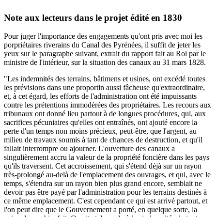
Note aux lecteurs dans le projet édité en 1830
Pour juger l'importance des engagements qu'ont pris avec moi les
porpriétaires riverains du Canal des Pyrénées, il suffit de jeter les
yeux sur le paragraphe suivant, extrait du rapport fait au Roi par le
ministre de l'intérieur, sur la situation des canaux au 31 mars 1828.
"Les indemnités des terrains, bâtimens et usines, ont excédé toutes
les prévisions dans une proportin aussi fâcheuse qu'extraordinaire,
et, à cet égard, les efforts de l'administration ont été impuissants
contre les prétentions immodérées des propriétaires. Les recours aux
tribunaux ont donné lieu partout à de longues procédures, qui, aux
sacrifices pécuniaires qu'elles ont entraînés, ont ajouté encore la
perte d'un temps non moins précieux, peut-être, que l'argent, au
milieu de travaux soumis à tant de chances de destruction, et qu'il
fallait interrompre ou ajourner. L'ouverture des canaux a
singulièrement accru la valeur de la propriété foncière dans les pays
qu'ils traversent. Cet accroissement, qui s'étend déjà sur un rayon
très-prolongé au-delà de l'emplacement des ouvrages, et qui, avec le
temps, s'étendra sur un rayon bien plus grand encore, semblait ne
devoir pas être payé par l'administration pour les terrains destinés à
ce même emplacement. C'est cependant ce qui est arrivé partout, et
l'on peut dire que le Gouvernement a porté, en quelque sorte, la