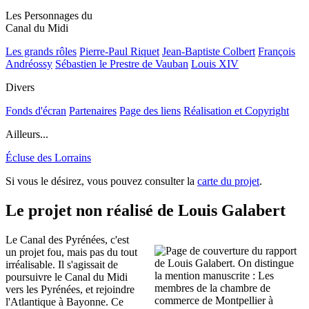
Les Personnages du
Canal du Midi
Les grands rôles
Pierre-Paul Riquet
Jean-Baptiste Colbert
François
Andréossy
Sébastien le Prestre de Vauban
Louis XIV
Divers
Fonds d'écran
Partenaires
Page des liens
Réalisation et Copyright
Ailleurs...
Écluse des Lorrains
Si vous le désirez, vous pouvez consulter la
carte du projet
.
Le projet non réalisé de Louis Galabert
Le Canal des Pyrénées, c'est
un projet fou, mais pas du tout
irréalisable. Il s'agissait de
poursuivre le Canal du Midi
vers les Pyrénées, et rejoindre
l'Atlantique à Bayonne. Ce