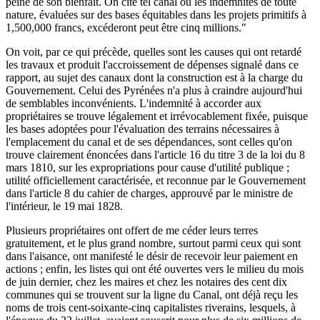
peine de son bienfait. On cite tel canal où les indemnités de toute
nature, évaluées sur des bases équitables dans les projets primitifs à
1,500,000 francs, excéderont peut être cinq millions."
On voit, par ce qui précède, quelles sont les causes qui ont retardé
les travaux et produit l'accroissement de dépenses signalé dans ce
rapport, au sujet des canaux dont la construction est à la charge du
Gouvernement. Celui des Pyrénées n'a plus à craindre aujourd'hui
de semblables inconvénients. L'indemnité à accorder aux
propriétaires se trouve légalement et irrévocablement fixée, puisque
les bases adoptées pour l'évaluation des terrains nécessaires à
l'emplacement du canal et de ses dépendances, sont celles qu'on
trouve clairement énoncées dans l'article 16 du titre 3 de la loi du 8
mars 1810, sur les expropriations pour cause d'utilité publique ;
utilité officiellement caractérisée, et reconnue par le Gouvernement
dans l'article 8 du cahier de charges, approuvé par le ministre de
l'intérieur, le 19 mai 1828.
Plusieurs propriétaires ont offert de me céder leurs terres
gratuitement, et le plus grand nombre, surtout parmi ceux qui sont
dans l'aisance, ont manifesté le désir de recevoir leur paiement en
actions ; enfin, les listes qui ont été ouvertes vers le milieu du mois
de juin dernier, chez les maires et chez les notaires des cent dix
communes qui se trouvent sur la ligne du Canal, ont déjà reçu les
noms de trois cent-soixante-cinq capitalistes riverains, lesquels, à