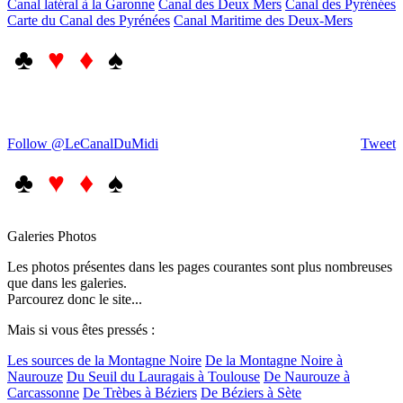
Canal latéral à la Garonne
Canal des Deux Mers
Canal des Pyrénées
Carte du Canal des Pyrénées
Canal Maritime des Deux-Mers
♣
♥ ♦
♠
Follow @LeCanalDuMidi
Tweet
♣
♥ ♦
♠
Galeries Photos
Les photos présentes dans les pages courantes sont plus nombreuses
que dans les galeries.
Parcourez donc le site...
Mais si vous êtes pressés :
Les sources de la Montagne Noire
De la Montagne Noire à
Naurouze
Du Seuil du Lauragais à Toulouse
De Naurouze à
Carcassonne
De Trèbes à Béziers
De Béziers à Sète