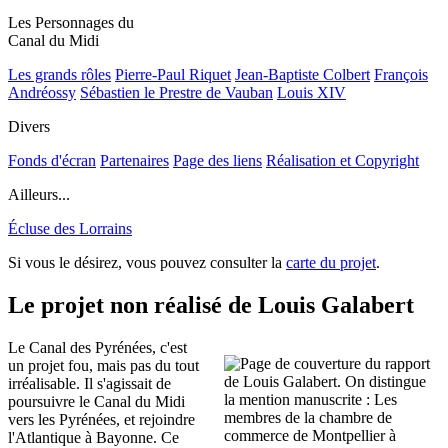
Les Personnages du
Canal du Midi
Les grands rôles
Pierre-Paul Riquet
Jean-Baptiste Colbert
François
Andréossy
Sébastien le Prestre de Vauban
Louis XIV
Divers
Fonds d'écran
Partenaires
Page des liens
Réalisation et Copyright
Ailleurs...
Écluse des Lorrains
Si vous le désirez, vous pouvez consulter la
carte du projet
.
Le projet non réalisé de Louis Galabert
Le Canal des Pyrénées, c'est
un projet fou, mais pas du tout
irréalisable. Il s'agissait de
poursuivre le Canal du Midi
vers les Pyrénées, et rejoindre
l'Atlantique à Bayonne. Ce