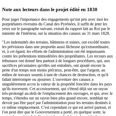
Note aux lecteurs dans le projet édité en 1830
Pour juger l'importance des engagements qu'ont pris avec moi les
porpriétaires riverains du Canal des Pyrénées, il suffit de jeter les
yeux sur le paragraphe suivant, extrait du rapport fait au Roi par le
ministre de l'intérieur, sur la situation des canaux au 31 mars 1828.
"Les indemnités des terrains, bâtimens et usines, ont excédé toutes
les prévisions dans une proportin aussi fâcheuse qu'extraordinaire,
et, à cet égard, les efforts de l'administration ont été impuissants
contre les prétentions immodérées des propriétaires. Les recours aux
tribunaux ont donné lieu partout à de longues procédures, qui, aux
sacrifices pécuniaires qu'elles ont entraînés, ont ajouté encore la
perte d'un temps non moins précieux, peut-être, que l'argent, au
milieu de travaux soumis à tant de chances de destruction, et qu'il
fallait interrompre ou ajourner. L'ouverture des canaux a
singulièrement accru la valeur de la propriété foncière dans les pays
qu'ils traversent. Cet accroissement, qui s'étend déjà sur un rayon
très-prolongé au-delà de l'emplacement des ouvrages, et qui, avec le
temps, s'étendra sur un rayon bien plus grand encore, semblait ne
devoir pas être payé par l'administration pour les terrains destinés à
ce même emplacement. C'est cependant ce qui est arrivé partout, et
l'on peut dire que le Gouvernement a porté, en quelque sorte, la