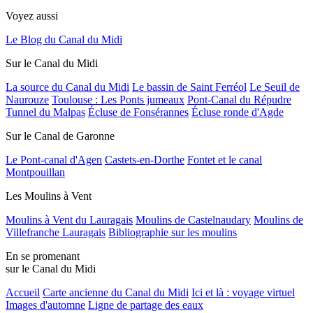
Voyez aussi
Le Blog du Canal du Midi
Sur le Canal du Midi
La source du Canal du Midi
Le bassin de Saint Ferréol
Le Seuil de
Naurouze
Toulouse : Les Ponts jumeaux
Pont-Canal du Répudre
Tunnel du Malpas
Écluse de Fonsérannes
Écluse ronde d'Agde
Sur le Canal de Garonne
Le Pont-canal d'Agen
Castets-en-Dorthe
Fontet et le canal
Montpouillan
Les Moulins à Vent
Moulins à Vent du Lauragais
Moulins de Castelnaudary
Moulins de
Villefranche Lauragais
Bibliographie sur les moulins
En se promenant
sur le Canal du Midi
Accueil
Carte ancienne du Canal du Midi
Ici et là : voyage virtuel
Images d'automne
Ligne de partage des eaux