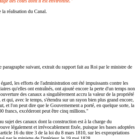
tage des côtes dont il est environné."
 la réalisation du Canal.
e paragraphe suivant, extrait du rapport fait au Roi par le ministre de
égard, les efforts de l'administration ont été impuissants contre les
aires qu'elles ont entraînés, ont ajouté encore la perte d'un temps non
L'ouverture des canaux a singulièrement accru la valeur de la propriété
 et qui, avec le temps, s'étendra sur un rayon bien plus grand encore,
ut, et l'on peut dire que le Gouvernement a porté, en quelque sorte, la
00 francs, excéderont peut être cinq millions."
au sujet des canaux dont la construction est à la charge du
rouve légalement et irrévocablement fixée, puisque les bases adoptées
rticle 16 du titre 3 de la loi du 8 mars 1810, sur les expropriations
é par le ministre de l'intérieur, le 19 mai 1828.