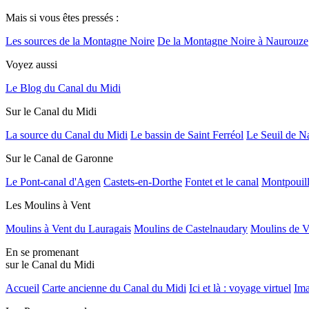
Mais si vous êtes pressés :
Les sources de la Montagne Noire
De la Montagne Noire à Naurouze
Voyez aussi
Le Blog du Canal du Midi
Sur le Canal du Midi
La source du Canal du Midi
Le bassin de Saint Ferréol
Le Seuil de N
Sur le Canal de Garonne
Le Pont-canal d'Agen
Castets-en-Dorthe
Fontet et le canal
Montpouil
Les Moulins à Vent
Moulins à Vent du Lauragais
Moulins de Castelnaudary
Moulins de V
En se promenant
sur le Canal du Midi
Accueil
Carte ancienne du Canal du Midi
Ici et là : voyage virtuel
Ima