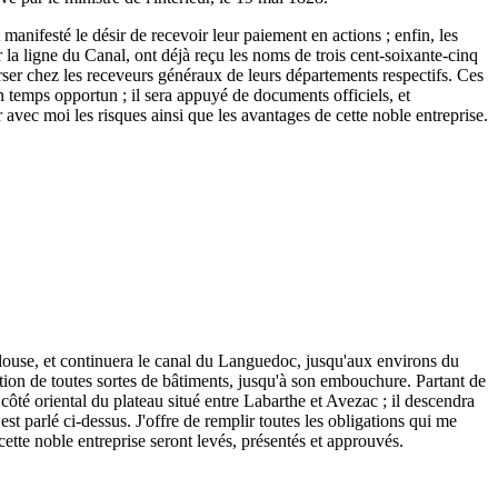
 manifesté le désir de recevoir leur paiement en actions ; enfin, les
r la ligne du Canal, ont déjà reçu les noms de trois cent-soixante-cinq
 verser chez les receveurs généraux de leurs départements respectifs. Ces
n temps opportun ; il sera appuyé de documents officiels, et
r avec moi les risques ainsi que les avantages de cette noble entreprise.
ulouse, et continuera le canal du Languedoc, jusqu'aux environs du
tion de toutes sortes de bâtiments, jusqu'à son embouchure. Partant de
ôté oriental du plateau situé entre Labarthe et Avezac ; il descendra
est parlé ci-dessus. J'offre de remplir toutes les obligations qui me
 cette noble entreprise seront levés, présentés et approuvés.