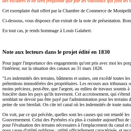
des escadres et ne sera fréquenté que par les vaisseaux qui font les 
Cet exemplaire était offert par la Chambre de Commerce de Montpellier 
Ci-dessous, vous disposez d'un extrait de la note de présentation. Bonn
En tout cas, je rends hommage à Louis Galabert.
Note aux lecteurs dans le projet édité en 1830
Pour juger l'importance des engagements qu'ont pris avec moi les porprié
l'intérieur, sur la situation des canaux au 31 mars 1828.
"Les indemnités des terrains, bâtimens et usines, ont excédé toutes les 
prétentions immodérées des propriétaires. Les recours aux tribunaux on
moins précieux, peut-être, que l'argent, au milieu de travaux soumis à t
foncière dans les pays qu'ils traversent. Cet accroissement, qui s'éten
semblait ne devoir pas être payé par l'administration pour les terrains
peine de son bienfait. On cite tel canal où les indemnités de toute natu
On voit, par ce qui précède, quelles sont les causes qui ont retardé le
Gouvernement. Celui des Pyrénées n'a plus à craindre aujourd'hui de s
pour l'évaluation des terrains nécessaires à l'emplacement du canal et 
pour cause d'utilité publique ; utilité officiellement caractérisée, et 