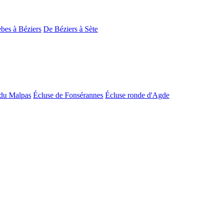
bes à Béziers
De Béziers à Sète
du Malpas
Écluse de Fonsérannes
Écluse ronde d'Agde