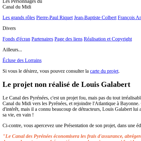
Les Personnages du
Canal du Midi
Les grands rôles
Pierre-Paul Riquet
Jean-Baptiste Colbert
François A
Divers
Fonds d'écran
Partenaires
Page des liens
Réalisation et Copyright
Ailleurs...
Écluse des Lorrains
Si vous le désirez, vous pouvez consulter la
carte du projet
.
Le projet non réalisé de Louis Galabert
Le Canal des Pyrénées, c'est un projet fou, mais pas du tout irréalisable
Canal du Midi vers les Pyrénées, et rejoindre l'Atlantique à Bayonne.
d'intérêt, mais il a connu beaucoup de détracteurs, Louis Galabert lui
sa vie, en vain !
Ci-contre, vous apercevez une Présentation de son projet, dans une édit
"Le Canal des Pyrénées économisera les frais d'assurance, abrégera 