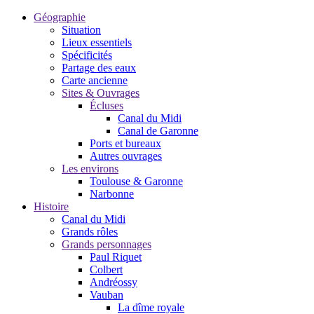
Géographie
Situation
Lieux essentiels
Spécificités
Partage des eaux
Carte ancienne
Sites & Ouvrages
Écluses
Canal du Midi
Canal de Garonne
Ports et bureaux
Autres ouvrages
Les environs
Toulouse & Garonne
Narbonne
Histoire
Canal du Midi
Grands rôles
Grands personnages
Paul Riquet
Colbert
Andréossy
Vauban
La dîme royale