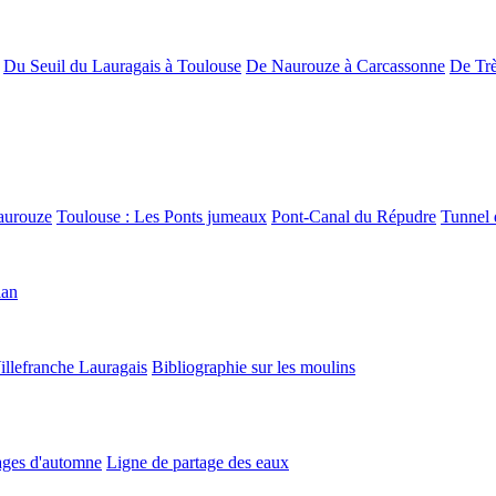
Du Seuil du Lauragais à Toulouse
De Naurouze à Carcassonne
De Trè
aurouze
Toulouse : Les Ponts jumeaux
Pont-Canal du Répudre
Tunnel 
lan
illefranche Lauragais
Bibliographie sur les moulins
ges d'automne
Ligne de partage des eaux