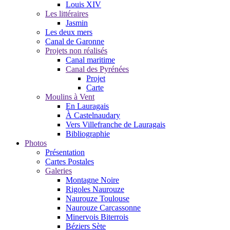
Louis XIV
Les littéraires
Jasmin
Les deux mers
Canal de Garonne
Projets non réalisés
Canal maritime
Canal des Pyrénées
Projet
Carte
Moulins à Vent
En Lauragais
À Castelnaudary
Vers Villefranche de Lauragais
Bibliographie
Photos
Présentation
Cartes Postales
Galeries
Montagne Noire
Rigoles Naurouze
Naurouze Toulouse
Naurouze Carcassonne
Minervois Biterrois
Béziers Sète