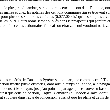
, et le plus grand nombre, surtout parmi ceux qui sont dans l'aisance, ont
 les maires et chez les notaires des cent dix communes qui se trouvent su
rit pour plus de six millions de francs (6,077,000 fr.) qu'ils sont prêts à
s les jours. Leurs noms seront publiés dans le prospectus qui paraîtra e
 la confiance des actionnaires français ou étrangers qui voudront partage
isques et périls, le Canal des Pyrénées, dont l'origine commencera à To
dour n'offre plus d'obstacles, dans aucun temps de l'année, à la naviga
udens et Montrejau, jusqu'au point de partage qui se trouve au bas du c
e, ainsi que celle de l'Adour, jusqu'aux environs du Bec-de-Grave, dont il 
nt stipulées dans l'acte de concession, aussitôt que les plans et devis de