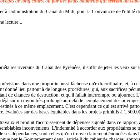
voyages de long cours, ou par des petits bâtiments qui servent au cabo
à l'administration du Canal du Midi, pour la Convaincre de l'utilité de
e lecture...
taires riverains du Canal des Pyrénées, il suffit de jeter les yeux sur l
prévisions dans une proportin aussi fâcheuse qu'extraordinaire, et, à cet 
t donné lieu partout à de longues procédures, qui, aux sacrifices pécuni
ant de chances de destruction, et qu'il fallait interrompre ou ajourner. 
d déjà sur un rayon très-prolongé au-delà de l'emplacement des ouvrages,
 destinés à ce même emplacement. C'est cependant ce qui est arrivé parto
re, évaluées sur des bases équitables dans les projets primitifs à 1,500,0
s travaux et produit l'accroissement de dépenses signalé dans ce rapport, 
emblables inconvénients. L'indemnité à accorder aux propriétaires se t
de ses dépendances, sont celles qu'on trouve clairement énoncées dans l'a
reconnue par le Gouvernement dans l'article 8 du cahier de charges, approuv