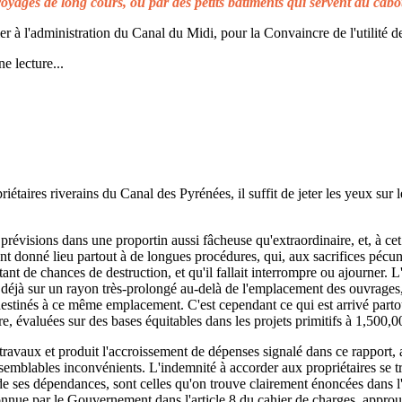
voyages de long cours, ou par des petits bâtiments qui servent au cabo
à l'administration du Canal du Midi, pour la Convaincre de l'utilité de
e lecture...
taires riverains du Canal des Pyrénées, il suffit de jeter les yeux sur l
prévisions dans une proportin aussi fâcheuse qu'extraordinaire, et, à cet 
t donné lieu partout à de longues procédures, qui, aux sacrifices pécuni
ant de chances de destruction, et qu'il fallait interrompre ou ajourner. 
d déjà sur un rayon très-prolongé au-delà de l'emplacement des ouvrages,
 destinés à ce même emplacement. C'est cependant ce qui est arrivé parto
re, évaluées sur des bases équitables dans les projets primitifs à 1,500,0
s travaux et produit l'accroissement de dépenses signalé dans ce rapport, 
emblables inconvénients. L'indemnité à accorder aux propriétaires se t
de ses dépendances, sont celles qu'on trouve clairement énoncées dans l'a
reconnue par le Gouvernement dans l'article 8 du cahier de charges, approuv