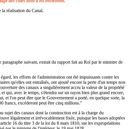
tage des côtes dont il est environné."
 la réalisation du Canal.
e paragraphe suivant, extrait du rapport fait au Roi par le ministre de
égard, les efforts de l'administration ont été impuissants contre les
aires qu'elles ont entraînés, ont ajouté encore la perte d'un temps non
L'ouverture des canaux a singulièrement accru la valeur de la propriété
 et qui, avec le temps, s'étendra sur un rayon bien plus grand encore,
ut, et l'on peut dire que le Gouvernement a porté, en quelque sorte, la
00 francs, excéderont peut être cinq millions."
au sujet des canaux dont la construction est à la charge du
rouve légalement et irrévocablement fixée, puisque les bases adoptées
rticle 16 du titre 3 de la loi du 8 mars 1810, sur les expropriations
é par le ministre de l'intérieur, le 19 mai 1828.