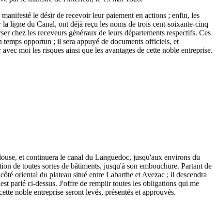
 manifesté le désir de recevoir leur paiement en actions ; enfin, les
r la ligne du Canal, ont déjà reçu les noms de trois cent-soixante-cinq
 verser chez les receveurs généraux de leurs départements respectifs. Ces
n temps opportun ; il sera appuyé de documents officiels, et
r avec moi les risques ainsi que les avantages de cette noble entreprise.
ulouse, et continuera le canal du Languedoc, jusqu'aux environs du
tion de toutes sortes de bâtiments, jusqu'à son embouchure. Partant de
ôté oriental du plateau situé entre Labarthe et Avezac ; il descendra
est parlé ci-dessus. J'offre de remplir toutes les obligations qui me
 cette noble entreprise seront levés, présentés et approuvés.