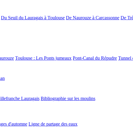
Du Seuil du Lauragais à Toulouse
De Naurouze à Carcassonne
De Trè
aurouze
Toulouse : Les Ponts jumeaux
Pont-Canal du Répudre
Tunnel 
lan
illefranche Lauragais
Bibliographie sur les moulins
ges d'automne
Ligne de partage des eaux