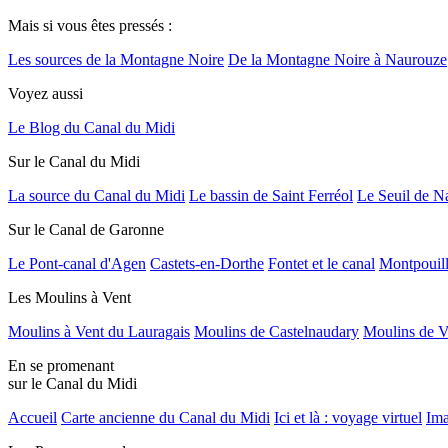
Mais si vous êtes pressés :
Les sources de la Montagne Noire
De la Montagne Noire à Naurouze
Voyez aussi
Le Blog du Canal du Midi
Sur le Canal du Midi
La source du Canal du Midi
Le bassin de Saint Ferréol
Le Seuil de N
Sur le Canal de Garonne
Le Pont-canal d'Agen
Castets-en-Dorthe
Fontet et le canal
Montpouil
Les Moulins à Vent
Moulins à Vent du Lauragais
Moulins de Castelnaudary
Moulins de V
En se promenant
sur le Canal du Midi
Accueil
Carte ancienne du Canal du Midi
Ici et là : voyage virtuel
Ima