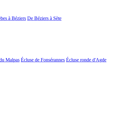
bes à Béziers
De Béziers à Sète
du Malpas
Écluse de Fonsérannes
Écluse ronde d'Agde