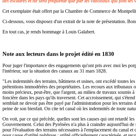
des escadres et ne sera fréquenté que par les vaisseaux qui font les 
Cet exemplaire était offert par la Chambre de Commerce de Montpellier 
Ci-dessous, vous disposez d'un extrait de la note de présentation. Bonn
En tout cas, je rends hommage à Louis Galabert.
Note aux lecteurs dans le projet édité en 1830
Pour juger l'importance des engagements qu'ont pris avec moi les porprié
l'intérieur, sur la situation des canaux au 31 mars 1828.
"Les indemnités des terrains, bâtimens et usines, ont excédé toutes les 
prétentions immodérées des propriétaires. Les recours aux tribunaux on
moins précieux, peut-être, que l'argent, au milieu de travaux soumis à t
foncière dans les pays qu'ils traversent. Cet accroissement, qui s'éten
semblait ne devoir pas être payé par l'administration pour les terrains
peine de son bienfait. On cite tel canal où les indemnités de toute natu
On voit, par ce qui précède, quelles sont les causes qui ont retardé le
Gouvernement. Celui des Pyrénées n'a plus à craindre aujourd'hui de s
pour l'évaluation des terrains nécessaires à l'emplacement du canal et 
pour cause d'utilité publique ; utilité officiellement caractérisée, et 