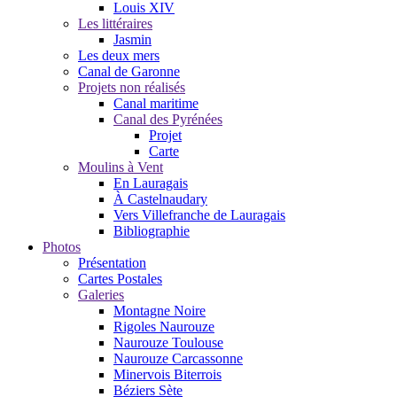
Louis XIV
Les littéraires
Jasmin
Les deux mers
Canal de Garonne
Projets non réalisés
Canal maritime
Canal des Pyrénées
Projet
Carte
Moulins à Vent
En Lauragais
À Castelnaudary
Vers Villefranche de Lauragais
Bibliographie
Photos
Présentation
Cartes Postales
Galeries
Montagne Noire
Rigoles Naurouze
Naurouze Toulouse
Naurouze Carcassonne
Minervois Biterrois
Béziers Sète