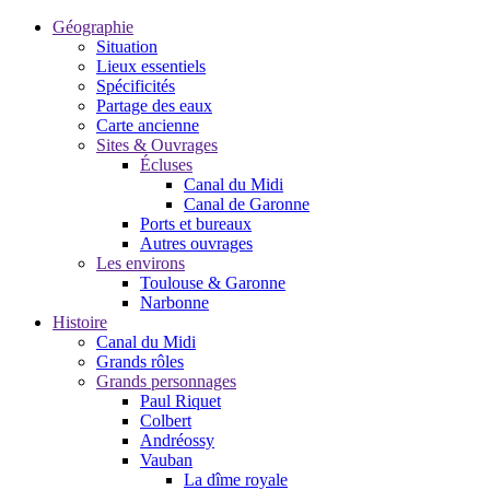
Géographie
Situation
Lieux essentiels
Spécificités
Partage des eaux
Carte ancienne
Sites & Ouvrages
Écluses
Canal du Midi
Canal de Garonne
Ports et bureaux
Autres ouvrages
Les environs
Toulouse & Garonne
Narbonne
Histoire
Canal du Midi
Grands rôles
Grands personnages
Paul Riquet
Colbert
Andréossy
Vauban
La dîme royale