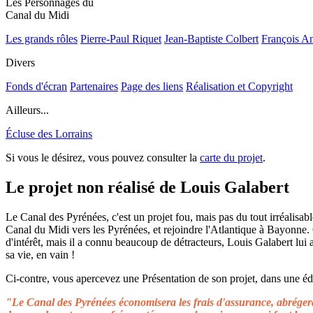
Les Personnages du
Canal du Midi
Les grands rôles
Pierre-Paul Riquet
Jean-Baptiste Colbert
François A
Divers
Fonds d'écran
Partenaires
Page des liens
Réalisation et Copyright
Ailleurs...
Écluse des Lorrains
Si vous le désirez, vous pouvez consulter la
carte du projet
.
Le projet non réalisé de Louis Galabert
Le Canal des Pyrénées, c'est un projet fou, mais pas du tout irréalisable
Canal du Midi vers les Pyrénées, et rejoindre l'Atlantique à Bayonne.
d'intérêt, mais il a connu beaucoup de détracteurs, Louis Galabert lui
sa vie, en vain !
Ci-contre, vous apercevez une Présentation de son projet, dans une édit
"Le Canal des Pyrénées économisera les frais d'assurance, abrégera 