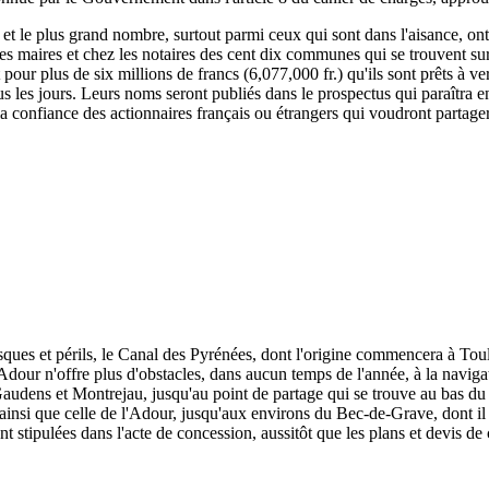
, et le plus grand nombre, surtout parmi ceux qui sont dans l'aisance, ont
 les maires et chez les notaires des cent dix communes qui se trouvent su
rit pour plus de six millions de francs (6,077,000 fr.) qu'ils sont prêts à
s les jours. Leurs noms seront publiés dans le prospectus qui paraîtra e
 la confiance des actionnaires français ou étrangers qui voudront partage
isques et périls, le Canal des Pyrénées, dont l'origine commencera à To
dour n'offre plus d'obstacles, dans aucun temps de l'année, à la naviga
udens et Montrejau, jusqu'au point de partage qui se trouve au bas du c
e, ainsi que celle de l'Adour, jusqu'aux environs du Bec-de-Grave, dont il 
nt stipulées dans l'acte de concession, aussitôt que les plans et devis de