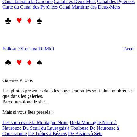
Canal latéral à la Garonne
Canal des Deux Mers
Canal des Pyrénées
Carte du Canal des Pyrénées
Canal Maritime des Deux-Mers
♣
♥ ♦
♠
Follow @LeCanalDuMidi
Tweet
♣
♥ ♦
♠
Galeries Photos
Les photos présentes dans les pages courantes sont plus nombreuses
que dans les galeries.
Parcourez donc le site...
Mais si vous êtes pressés :
Les sources de la Montagne Noire
De la Montagne Noire à
Naurouze
Du Seuil du Lauragais à Toulouse
De Naurouze à
Carcassonne
De Trèbes à Béziers
De Béziers à Sète