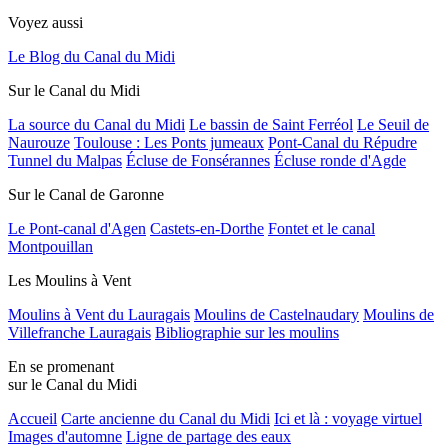
Voyez aussi
Le Blog du Canal du Midi
Sur le Canal du Midi
La source du Canal du Midi
Le bassin de Saint Ferréol
Le Seuil de
Naurouze
Toulouse : Les Ponts jumeaux
Pont-Canal du Répudre
Tunnel du Malpas
Écluse de Fonsérannes
Écluse ronde d'Agde
Sur le Canal de Garonne
Le Pont-canal d'Agen
Castets-en-Dorthe
Fontet et le canal
Montpouillan
Les Moulins à Vent
Moulins à Vent du Lauragais
Moulins de Castelnaudary
Moulins de
Villefranche Lauragais
Bibliographie sur les moulins
En se promenant
sur le Canal du Midi
Accueil
Carte ancienne du Canal du Midi
Ici et là : voyage virtuel
Images d'automne
Ligne de partage des eaux