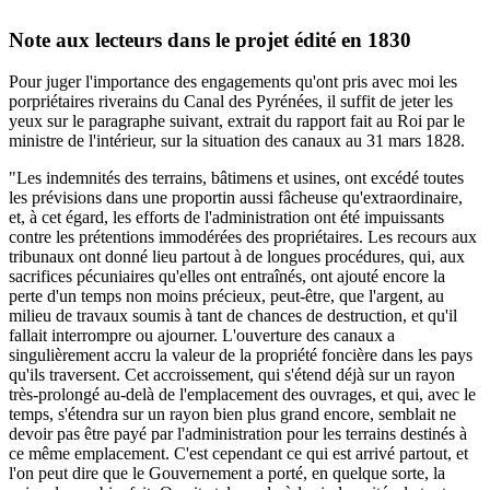
Note aux lecteurs dans le projet édité en 1830
Pour juger l'importance des engagements qu'ont pris avec moi les
porpriétaires riverains du Canal des Pyrénées, il suffit de jeter les
yeux sur le paragraphe suivant, extrait du rapport fait au Roi par le
ministre de l'intérieur, sur la situation des canaux au 31 mars 1828.
"Les indemnités des terrains, bâtimens et usines, ont excédé toutes
les prévisions dans une proportin aussi fâcheuse qu'extraordinaire,
et, à cet égard, les efforts de l'administration ont été impuissants
contre les prétentions immodérées des propriétaires. Les recours aux
tribunaux ont donné lieu partout à de longues procédures, qui, aux
sacrifices pécuniaires qu'elles ont entraînés, ont ajouté encore la
perte d'un temps non moins précieux, peut-être, que l'argent, au
milieu de travaux soumis à tant de chances de destruction, et qu'il
fallait interrompre ou ajourner. L'ouverture des canaux a
singulièrement accru la valeur de la propriété foncière dans les pays
qu'ils traversent. Cet accroissement, qui s'étend déjà sur un rayon
très-prolongé au-delà de l'emplacement des ouvrages, et qui, avec le
temps, s'étendra sur un rayon bien plus grand encore, semblait ne
devoir pas être payé par l'administration pour les terrains destinés à
ce même emplacement. C'est cependant ce qui est arrivé partout, et
l'on peut dire que le Gouvernement a porté, en quelque sorte, la