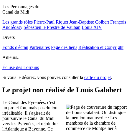
Les Personnages du
Canal du Midi
Les grands rôles
Pierre-Paul Riquet
Jean-Baptiste Colbert
François
Andréossy
Sébastien le Prestre de Vauban
Louis XIV
Divers
Fonds d'écran
Partenaires
Page des liens
Réalisation et Copyright
Ailleurs...
Écluse des Lorrains
Si vous le désirez, vous pouvez consulter la
carte du projet
.
Le projet non réalisé de Louis Galabert
Le Canal des Pyrénées, c'est
un projet fou, mais pas du tout
irréalisable. Il s'agissait de
poursuivre le Canal du Midi
vers les Pyrénées, et rejoindre
l'Atlantique à Bayonne. Ce