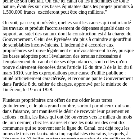
peine de son bienfait. On cite tel canal où les indemnités de toute
nature, évaluées sur des bases équitables dans les projets primitifs à
1,500,000 francs, excéderont peut être cinq millions."
On voit, par ce qui précède, quelles sont les causes qui ont retardé
les travaux et produit l'accroissement de dépenses signalé dans ce
rapport, au sujet des canaux dont la construction est à la charge du
Gouvernement. Celui des Pyrénées n'a plus à craindre aujourd'hui
de semblables inconvénients. L'indemnité à accorder aux
propriétaires se trouve légalement et irrévocablement fixée, puisque
les bases adoptées pour l'évaluation des terrains nécessaires à
l'emplacement du canal et de ses dépendances, sont celles qu'on
trouve clairement énoncées dans l'article 16 du titre 3 de la loi du 8
mars 1810, sur les expropriations pour cause d'utilité publique ;
utilité officiellement caractérisée, et reconnue par le Gouvernement
dans l'article 8 du cahier de charges, approuvé par le ministre de
l'intérieur, le 19 mai 1828.
Plusieurs propriétaires ont offert de me céder leurs terres
gratuitement, et le plus grand nombre, surtout parmi ceux qui sont
dans l'aisance, ont manifesté le désir de recevoir leur paiement en
actions ; enfin, les listes qui ont été ouvertes vers le milieu du mois
de juin dernier, chez les maires et chez les notaires des cent dix
communes qui se trouvent sur la ligne du Canal, ont déjà reçu les
noms de trois cent-soixante-cinq capitalistes riverains, lesquels, à