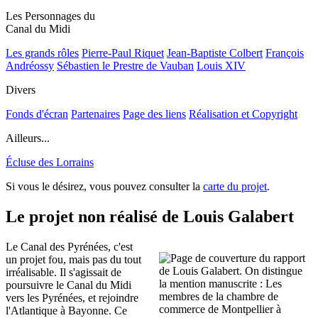
Les Personnages du
Canal du Midi
Les grands rôles
Pierre-Paul Riquet
Jean-Baptiste Colbert
François
Andréossy
Sébastien le Prestre de Vauban
Louis XIV
Divers
Fonds d'écran
Partenaires
Page des liens
Réalisation et Copyright
Ailleurs...
Écluse des Lorrains
Si vous le désirez, vous pouvez consulter la
carte du projet
.
Le projet non réalisé de Louis Galabert
Le Canal des Pyrénées, c'est
un projet fou, mais pas du tout
irréalisable. Il s'agissait de
poursuivre le Canal du Midi
vers les Pyrénées, et rejoindre
l'Atlantique à Bayonne. Ce