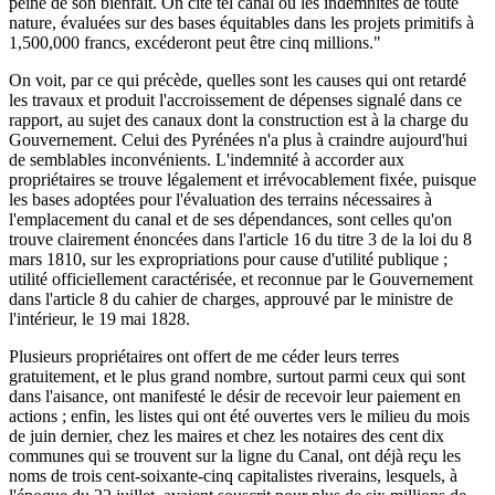
peine de son bienfait. On cite tel canal où les indemnités de toute
nature, évaluées sur des bases équitables dans les projets primitifs à
1,500,000 francs, excéderont peut être cinq millions."
On voit, par ce qui précède, quelles sont les causes qui ont retardé
les travaux et produit l'accroissement de dépenses signalé dans ce
rapport, au sujet des canaux dont la construction est à la charge du
Gouvernement. Celui des Pyrénées n'a plus à craindre aujourd'hui
de semblables inconvénients. L'indemnité à accorder aux
propriétaires se trouve légalement et irrévocablement fixée, puisque
les bases adoptées pour l'évaluation des terrains nécessaires à
l'emplacement du canal et de ses dépendances, sont celles qu'on
trouve clairement énoncées dans l'article 16 du titre 3 de la loi du 8
mars 1810, sur les expropriations pour cause d'utilité publique ;
utilité officiellement caractérisée, et reconnue par le Gouvernement
dans l'article 8 du cahier de charges, approuvé par le ministre de
l'intérieur, le 19 mai 1828.
Plusieurs propriétaires ont offert de me céder leurs terres
gratuitement, et le plus grand nombre, surtout parmi ceux qui sont
dans l'aisance, ont manifesté le désir de recevoir leur paiement en
actions ; enfin, les listes qui ont été ouvertes vers le milieu du mois
de juin dernier, chez les maires et chez les notaires des cent dix
communes qui se trouvent sur la ligne du Canal, ont déjà reçu les
noms de trois cent-soixante-cinq capitalistes riverains, lesquels, à