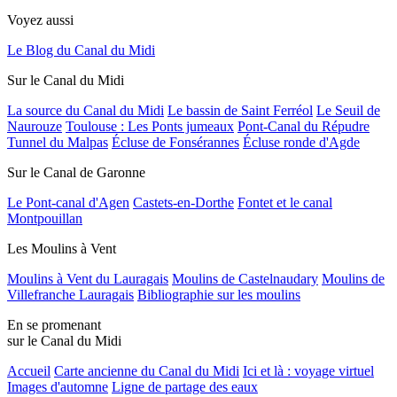
Voyez aussi
Le Blog du Canal du Midi
Sur le Canal du Midi
La source du Canal du Midi
Le bassin de Saint Ferréol
Le Seuil de
Naurouze
Toulouse : Les Ponts jumeaux
Pont-Canal du Répudre
Tunnel du Malpas
Écluse de Fonsérannes
Écluse ronde d'Agde
Sur le Canal de Garonne
Le Pont-canal d'Agen
Castets-en-Dorthe
Fontet et le canal
Montpouillan
Les Moulins à Vent
Moulins à Vent du Lauragais
Moulins de Castelnaudary
Moulins de
Villefranche Lauragais
Bibliographie sur les moulins
En se promenant
sur le Canal du Midi
Accueil
Carte ancienne du Canal du Midi
Ici et là : voyage virtuel
Images d'automne
Ligne de partage des eaux