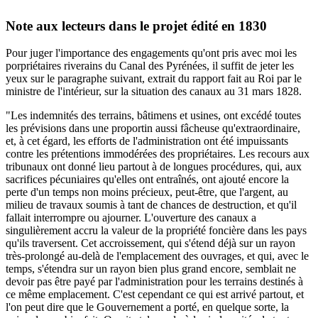
Note aux lecteurs dans le projet édité en 1830
Pour juger l'importance des engagements qu'ont pris avec moi les
porpriétaires riverains du Canal des Pyrénées, il suffit de jeter les
yeux sur le paragraphe suivant, extrait du rapport fait au Roi par le
ministre de l'intérieur, sur la situation des canaux au 31 mars 1828.
"Les indemnités des terrains, bâtimens et usines, ont excédé toutes
les prévisions dans une proportin aussi fâcheuse qu'extraordinaire,
et, à cet égard, les efforts de l'administration ont été impuissants
contre les prétentions immodérées des propriétaires. Les recours aux
tribunaux ont donné lieu partout à de longues procédures, qui, aux
sacrifices pécuniaires qu'elles ont entraînés, ont ajouté encore la
perte d'un temps non moins précieux, peut-être, que l'argent, au
milieu de travaux soumis à tant de chances de destruction, et qu'il
fallait interrompre ou ajourner. L'ouverture des canaux a
singulièrement accru la valeur de la propriété foncière dans les pays
qu'ils traversent. Cet accroissement, qui s'étend déjà sur un rayon
très-prolongé au-delà de l'emplacement des ouvrages, et qui, avec le
temps, s'étendra sur un rayon bien plus grand encore, semblait ne
devoir pas être payé par l'administration pour les terrains destinés à
ce même emplacement. C'est cependant ce qui est arrivé partout, et
l'on peut dire que le Gouvernement a porté, en quelque sorte, la