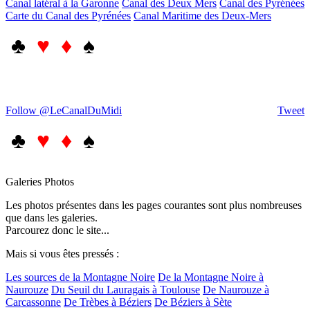
Canal latéral à la Garonne
Canal des Deux Mers
Canal des Pyrénées
Carte du Canal des Pyrénées
Canal Maritime des Deux-Mers
♣
♥ ♦
♠
Follow @LeCanalDuMidi
Tweet
♣
♥ ♦
♠
Galeries Photos
Les photos présentes dans les pages courantes sont plus nombreuses
que dans les galeries.
Parcourez donc le site...
Mais si vous êtes pressés :
Les sources de la Montagne Noire
De la Montagne Noire à
Naurouze
Du Seuil du Lauragais à Toulouse
De Naurouze à
Carcassonne
De Trèbes à Béziers
De Béziers à Sète