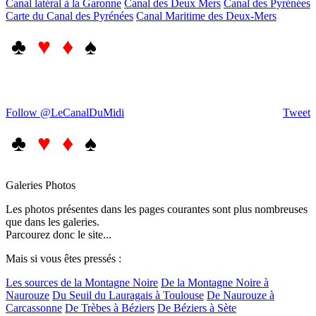
Canal latéral à la Garonne
Canal des Deux Mers
Canal des Pyrénées
Carte du Canal des Pyrénées
Canal Maritime des Deux-Mers
♣
♥ ♦
♠
Follow @LeCanalDuMidi
Tweet
♣
♥ ♦
♠
Galeries Photos
Les photos présentes dans les pages courantes sont plus nombreuses
que dans les galeries.
Parcourez donc le site...
Mais si vous êtes pressés :
Les sources de la Montagne Noire
De la Montagne Noire à
Naurouze
Du Seuil du Lauragais à Toulouse
De Naurouze à
Carcassonne
De Trèbes à Béziers
De Béziers à Sète