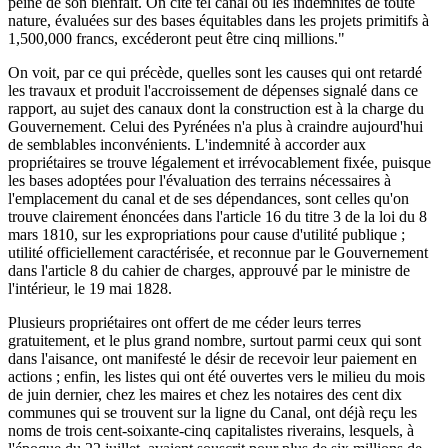
peine de son bienfait. On cite tel canal où les indemnités de toute
nature, évaluées sur des bases équitables dans les projets primitifs à
1,500,000 francs, excéderont peut être cinq millions."
On voit, par ce qui précède, quelles sont les causes qui ont retardé
les travaux et produit l'accroissement de dépenses signalé dans ce
rapport, au sujet des canaux dont la construction est à la charge du
Gouvernement. Celui des Pyrénées n'a plus à craindre aujourd'hui
de semblables inconvénients. L'indemnité à accorder aux
propriétaires se trouve légalement et irrévocablement fixée, puisque
les bases adoptées pour l'évaluation des terrains nécessaires à
l'emplacement du canal et de ses dépendances, sont celles qu'on
trouve clairement énoncées dans l'article 16 du titre 3 de la loi du 8
mars 1810, sur les expropriations pour cause d'utilité publique ;
utilité officiellement caractérisée, et reconnue par le Gouvernement
dans l'article 8 du cahier de charges, approuvé par le ministre de
l'intérieur, le 19 mai 1828.
Plusieurs propriétaires ont offert de me céder leurs terres
gratuitement, et le plus grand nombre, surtout parmi ceux qui sont
dans l'aisance, ont manifesté le désir de recevoir leur paiement en
actions ; enfin, les listes qui ont été ouvertes vers le milieu du mois
de juin dernier, chez les maires et chez les notaires des cent dix
communes qui se trouvent sur la ligne du Canal, ont déjà reçu les
noms de trois cent-soixante-cinq capitalistes riverains, lesquels, à