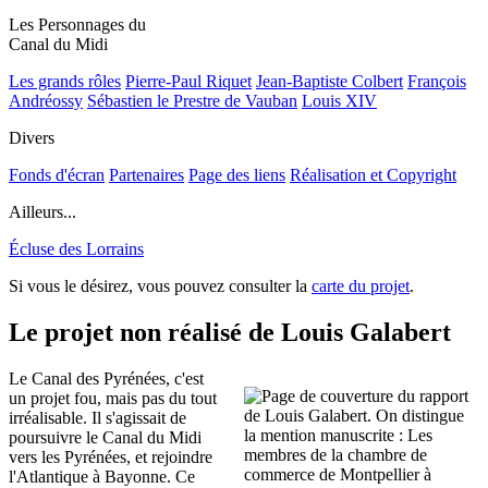
Les Personnages du
Canal du Midi
Les grands rôles
Pierre-Paul Riquet
Jean-Baptiste Colbert
François
Andréossy
Sébastien le Prestre de Vauban
Louis XIV
Divers
Fonds d'écran
Partenaires
Page des liens
Réalisation et Copyright
Ailleurs...
Écluse des Lorrains
Si vous le désirez, vous pouvez consulter la
carte du projet
.
Le projet non réalisé de Louis Galabert
Le Canal des Pyrénées, c'est
un projet fou, mais pas du tout
irréalisable. Il s'agissait de
poursuivre le Canal du Midi
vers les Pyrénées, et rejoindre
l'Atlantique à Bayonne. Ce