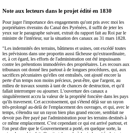
Note aux lecteurs dans le projet édité en 1830
Pour juger l'importance des engagements qu'ont pris avec moi les
porpriétaires riverains du Canal des Pyrénées, il suffit de jeter les
yeux sur le paragraphe suivant, extrait du rapport fait au Roi par le
ministre de l'intérieur, sur la situation des canaux au 31 mars 1828.
"Les indemnités des terrains, bâtimens et usines, ont excédé toutes
les prévisions dans une proportin aussi fâcheuse qu'extraordinaire,
et, à cet égard, les efforts de l'administration ont été impuissants
contre les prétentions immodérées des propriétaires. Les recours aux
tribunaux ont donné lieu partout à de longues procédures, qui, aux
sacrifices pécuniaires qu'elles ont entraînés, ont ajouté encore la
perte d'un temps non moins précieux, peut-être, que l'argent, au
milieu de travaux soumis à tant de chances de destruction, et qu'il
fallait interrompre ou ajourner. L'ouverture des canaux a
singulièrement accru la valeur de la propriété foncière dans les pays
qu'ils traversent. Cet accroissement, qui s'étend déjà sur un rayon
très-prolongé au-delà de l'emplacement des ouvrages, et qui, avec le
temps, s'étendra sur un rayon bien plus grand encore, semblait ne
devoir pas être payé par l'administration pour les terrains destinés à
ce même emplacement. C'est cependant ce qui est arrivé partout, et
l'on peut dire que le Gouvernement a porté, en quelque sorte, la