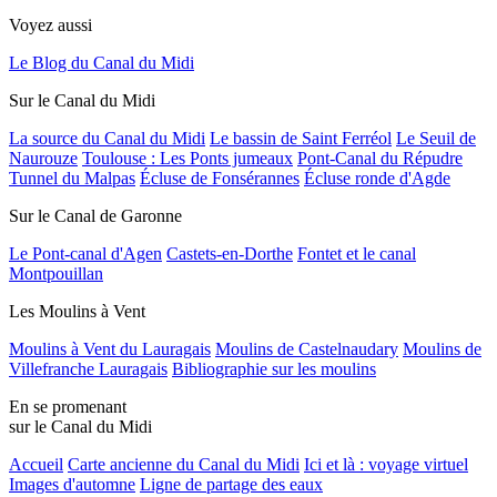
Voyez aussi
Le Blog du Canal du Midi
Sur le Canal du Midi
La source du Canal du Midi
Le bassin de Saint Ferréol
Le Seuil de
Naurouze
Toulouse : Les Ponts jumeaux
Pont-Canal du Répudre
Tunnel du Malpas
Écluse de Fonsérannes
Écluse ronde d'Agde
Sur le Canal de Garonne
Le Pont-canal d'Agen
Castets-en-Dorthe
Fontet et le canal
Montpouillan
Les Moulins à Vent
Moulins à Vent du Lauragais
Moulins de Castelnaudary
Moulins de
Villefranche Lauragais
Bibliographie sur les moulins
En se promenant
sur le Canal du Midi
Accueil
Carte ancienne du Canal du Midi
Ici et là : voyage virtuel
Images d'automne
Ligne de partage des eaux