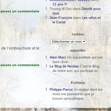
21 ans !!!
Truong M Duc
dans
Désolé pour
Laissez un commentaire
tous
Jean-François
dans
Les vélos et
le Canal
Archives
Archives
n de l’embouchure et le
aquarelles
Alain Marc
Un aquarelliste qui sait
faire rêver…
Laissez un commentaire
Le Blog de Nicolas
C’est le Blog
de notre ami, qui participe ici…
Ecritures
Philippe Parrot
Un auteur dont les
mots me plaisent et que je
trouve sympathique.