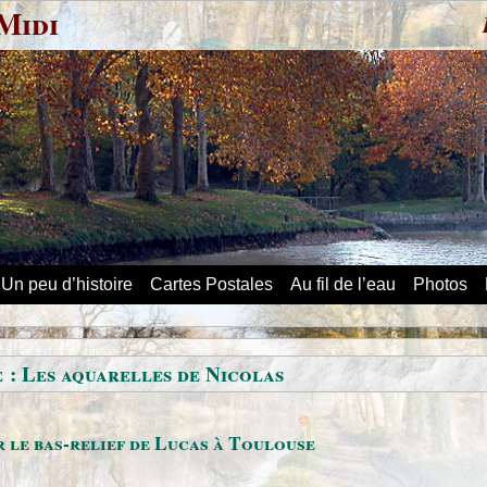
Midi
Un peu d’histoire
Cartes Postales
Au fil de l’eau
Photos
 : Les aquarelles de Nicolas
 le bas-relief de Lucas à Toulouse