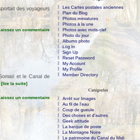
Les Cartes postales anciennes
sportait des voyageurs
Plan du Blog
Photos miniatures
Photos à la une
Laissez un commentaire
Photos avec mots-clef
Photo du jour
Albums photo
Log In
Sign Up
Reset Password
My Account
My Profile
Member Directory
 Somail et le Canal de
.
[lire la suite]
Catégories
Laissez un commentaire
Arrêt sur Images
Au fil de l'eau
Coup de gueule
Des choses et d'autres
Geek attitude
La barque de poste
La Montagne Noire
Le patrimoine du Canal du Midi