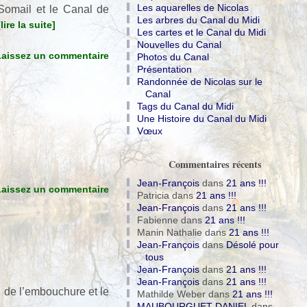
Les aquarelles de Nicolas
 Somail et le Canal de
Les arbres du Canal du Midi
[lire la suite]
Les cartes et le Canal du Midi
Nouvelles du Canal
Laissez un commentaire
Photos du Canal
Présentation
Randonnée de Nicolas sur le
Canal
Tags du Canal du Midi
Une Histoire du Canal du Midi
Vœux
Commentaires récents
Jean-François
dans
21 ans !!!
Laissez un commentaire
Patricia
dans
21 ans !!!
Jean-François
dans
21 ans !!!
Fabienne
dans
21 ans !!!
Manin Nathalie
dans
21 ans !!!
Jean-François
dans
Désolé pour
tous
Jean-François
dans
21 ans !!!
Jean-François
dans
21 ans !!!
n de l’embouchure et le
Mathilde Weber
dans
21 ans !!!
MAUBOURGUET DANIEL
dans