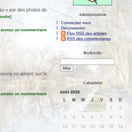
eau » par des photos de
Administration
 suite]
Connectez vous
Deconnexion
Laissez un commentaire
Flux RSS des articles
RSS des commentaires
Recherche
rbonne en amont, sur le
Calendrier
août 2026
Laissez un commentaire
L
M
M
J
V
S
D
1
2
3
4
5
6
7
8
9
10
11
12
13
14
15
16