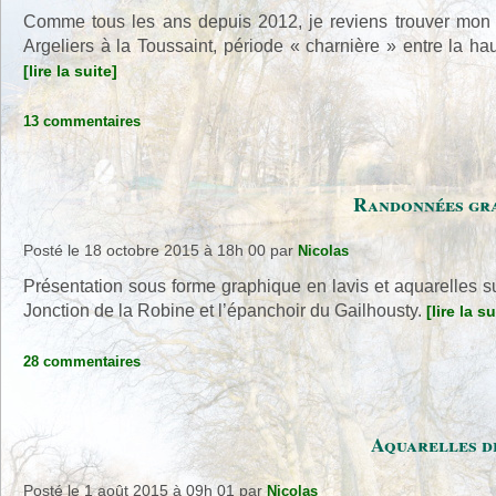
Comme tous les ans depuis 2012, je reviens trouver mon i
Argeliers à la Toussaint, période « charnière » entre la 
[lire la suite]
13 commentaires
Randonnées gra
Posté le 18 octobre 2015 à 18h 00
par
Nicolas
Présentation sous forme graphique en lavis et aquarelles s
Jonction de la Robine et l’épanchoir du Gailhousty.
[lire la su
28 commentaires
Aquarelles de
Posté le 1 août 2015 à 09h 01
par
Nicolas