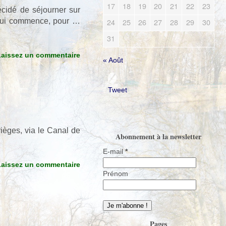
17
18
19
20
21
22
23
écidé de séjourner sur
24
25
26
27
28
29
30
n qui commence, pour …
31
Laissez un commentaire
« Août
Tweet
ièges, via le Canal de
Abonnement à la newsletter
E-mail
*
Laissez un commentaire
Prénom
Pages