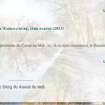
 l’Embouchure, 1ère partie (2013)
 peintures du Canal du Midi : ici, là ou tout commence, le Bassi
є Бℓσg ∂υ ¢αиαℓ ∂υ мι∂ι