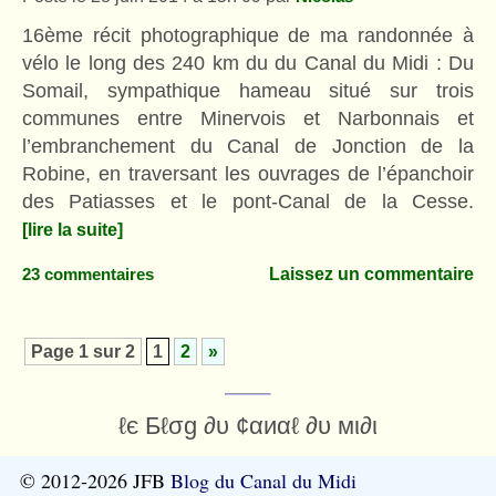
16ème récit photographique de ma randonnée à
vélo le long des 240 km du du Canal du Midi : Du
Somail, sympathique hameau situé sur trois
communes entre Minervois et Narbonnais et
l’embranchement du Canal de Jonction de la
Robine, en traversant les ouvrages de l’épanchoir
des Patiasses et le pont-Canal de la Cesse.
[lire la suite]
Laissez un commentaire
23 commentaires
Page 1 sur 2
1
2
»
ℓє Бℓσg ∂υ ¢αиαℓ ∂υ мι∂ι
© 2012-2026 JFB
Blog du Canal du Midi