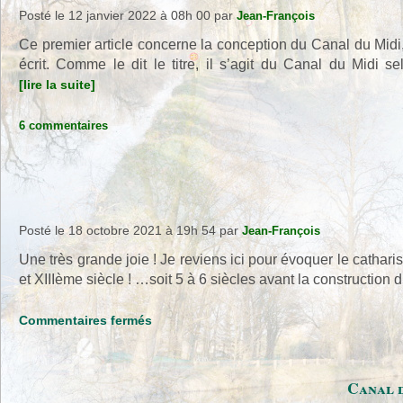
l’Illustration
Posté le 12 janvier 2022 à 08h 00
par
Jean-François
(II)
Ce premier article concerne la conception du Canal du Midi, i
écrit. Comme le dit le titre, il s’agit du Canal du Midi s
[lire la suite]
6 commentaires
Posté le 18 octobre 2021 à 19h 54
par
Jean-François
Une très grande joie ! Je reviens ici pour évoquer le cathari
et XIIIème siècle ! …soit 5 à 6 siècles avant la construction
sur
Commentaires fermés
Une
très
grande
Canal d
joie