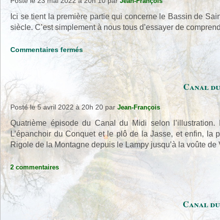
Posté le 23 mai 2022 à 20h 10
par
Jean-François
Ici se tient la première partie qui concerne le Bassin de Sai
siècle. C’est simplement à nous tous d’essayer de compren
sur
Commentaires fermés
Canal
du
Midi
Canal du
selon
l’Illustration
Posté le 5 avril 2022 à 20h 20
par
Jean-François
(V)
Quatrième épisode du Canal du Midi selon l’illustration
L’épanchoir du Conquet et le plô de la Jasse, et enfin, l
Rigole de la Montagne depuis le Lampy jusqu’à la voûte d
2 commentaires
Canal du 