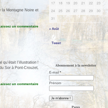
17
18
19
20
21
22
23
24
25
26
27
28
29
30
 de la Montagne Noire et
31
Laissez un commentaire
« Août
Tweet
u’était l’illustration !
Abonnement à la newsletter
 du Sor à Pont-Crouzet,
E-mail
*
Prénom
Laissez un commentaire
Pages