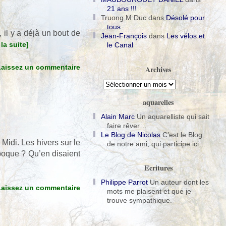
21 ans !!!
Truong M Duc
dans
Désolé pour
tous
 il y a déjà un bout de
Jean-François
dans
Les vélos et
e la suite]
le Canal
Laissez un commentaire
Archives
Archives
aquarelles
Alain Marc
Un aquarelliste qui sait
faire rêver…
Le Blog de Nicolas
C’est le Blog
Midi. Les hivers sur le
de notre ami, qui participe ici…
époque ? Qu’en disaient
Ecritures
Philippe Parrot
Un auteur dont les
Laissez un commentaire
mots me plaisent et que je
trouve sympathique.