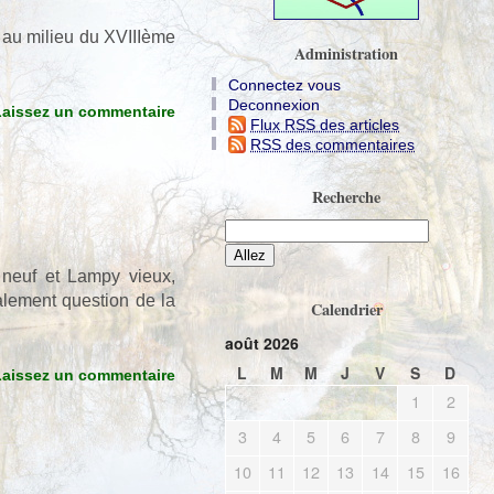
re au milieu du XVIIIème
Administration
Connectez vous
Deconnexion
Laissez un commentaire
Flux RSS des articles
RSS des commentaires
Recherche
 neuf et Lampy vieux,
alement question de la
Calendrier
août 2026
L
M
M
J
V
S
D
Laissez un commentaire
1
2
3
4
5
6
7
8
9
10
11
12
13
14
15
16