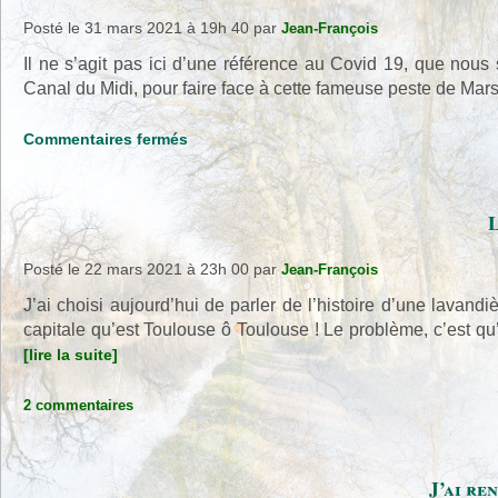
Posté le 31 mars 2021 à 19h 40
par
Jean-François
Il ne s’agit pas ici d’une référence au Covid 19, que nous 
Canal du Midi, pour faire face à cette fameuse peste de Mar
sur
Commentaires fermés
Canal
du
Midi
L
et
Peste
Posté le 22 mars 2021 à 23h 00
par
Jean-François
de
J’ai choisi aujourd’hui de parler de l’histoire d’une lavand
Marseille
capitale qu’est Toulouse ô Toulouse ! Le problème, c’est qu’
[lire la suite]
2 commentaires
J’ai r