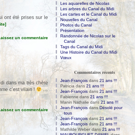
Les aquarelles de Nicolas
Les arbres du Canal du Midi
Les cartes et le Canal du Midi
 ont été prises sur le
Nouvelles du Canal
ite]
Photos du Canal
Présentation
Randonnée de Nicolas sur le
Laissez un commentaire
Canal
Tags du Canal du Midi
Une Histoire du Canal du Midi
Vœux
Commentaires récents
Jean-François
dans
21 ans !!!
Midi dans ma très chère
Patricia
dans
21 ans !!!
mme c’est vilain !
…
Jean-François
dans
21 ans !!!
Fabienne
dans
21 ans !!!
Manin Nathalie
dans
21 ans !!!
Jean-François
dans
Désolé pour
Laissez un commentaire
tous
Jean-François
dans
21 ans !!!
Jean-François
dans
21 ans !!!
Mathilde Weber
dans
21 ans !!!
MAUBOURGUET DANIEL
dans