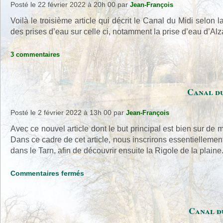
Posté le 22 février 2022 à 20h 00
par
Jean-François
Voilà le troisième article qui décrit le Canal du Midi selon 
des prises d’eau sur celle ci, notamment la prise d’eau d’Al
3 commentaires
Canal du
Posté le 2 février 2022 à 13h 00
par
Jean-François
Avec ce nouvel article dont le but principal est bien sur de ma
Dans ce cadre de cet article, nous inscrirons essentiellemen
dans le Tarn, afin de découvrir ensuite la Rigole de la plaine
sur
Commentaires fermés
Canal
du
Midi
Canal du
selon