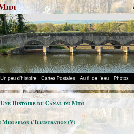
Midi
Un peu d’histoire
Cartes Postales
Au fil de l’eau
Photos
 Une Histoire du Canal du Midi
 Midi selon l’Illustration (V)