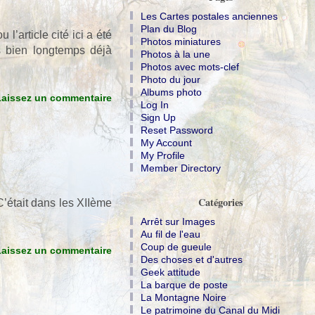
Les Cartes postales anciennes
Plan du Blog
l’article cité ici a été
Photos miniatures
is bien longtemps déjà
Photos à la une
Photos avec mots-clef
Photo du jour
Albums photo
Laissez un commentaire
Log In
Sign Up
Reset Password
My Account
My Profile
Member Directory
Catégories
C’était dans les XIIème
Arrêt sur Images
Au fil de l'eau
Coup de gueule
Laissez un commentaire
Des choses et d'autres
Geek attitude
La barque de poste
La Montagne Noire
Le patrimoine du Canal du Midi