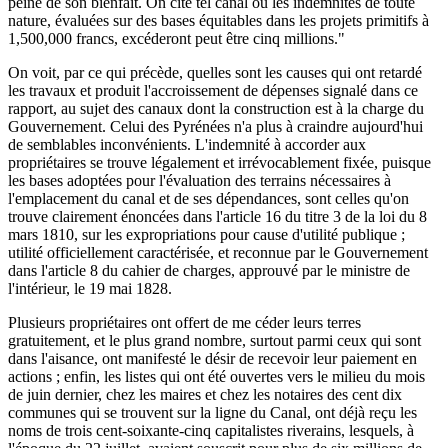
peine de son bienfait. On cite tel canal où les indemnités de toute
nature, évaluées sur des bases équitables dans les projets primitifs à
1,500,000 francs, excéderont peut être cinq millions."
On voit, par ce qui précède, quelles sont les causes qui ont retardé
les travaux et produit l'accroissement de dépenses signalé dans ce
rapport, au sujet des canaux dont la construction est à la charge du
Gouvernement. Celui des Pyrénées n'a plus à craindre aujourd'hui
de semblables inconvénients. L'indemnité à accorder aux
propriétaires se trouve légalement et irrévocablement fixée, puisque
les bases adoptées pour l'évaluation des terrains nécessaires à
l'emplacement du canal et de ses dépendances, sont celles qu'on
trouve clairement énoncées dans l'article 16 du titre 3 de la loi du 8
mars 1810, sur les expropriations pour cause d'utilité publique ;
utilité officiellement caractérisée, et reconnue par le Gouvernement
dans l'article 8 du cahier de charges, approuvé par le ministre de
l'intérieur, le 19 mai 1828.
Plusieurs propriétaires ont offert de me céder leurs terres
gratuitement, et le plus grand nombre, surtout parmi ceux qui sont
dans l'aisance, ont manifesté le désir de recevoir leur paiement en
actions ; enfin, les listes qui ont été ouvertes vers le milieu du mois
de juin dernier, chez les maires et chez les notaires des cent dix
communes qui se trouvent sur la ligne du Canal, ont déjà reçu les
noms de trois cent-soixante-cinq capitalistes riverains, lesquels, à