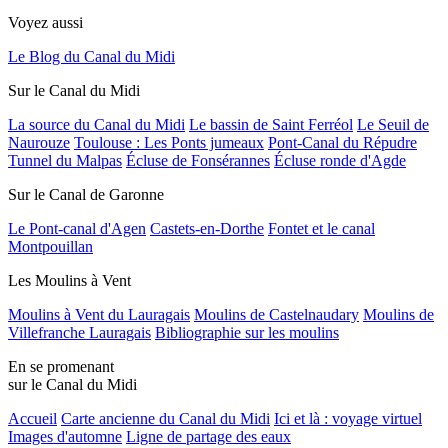
Voyez aussi
Le Blog du Canal du Midi
Sur le Canal du Midi
La source du Canal du Midi
Le bassin de Saint Ferréol
Le Seuil de
Naurouze
Toulouse : Les Ponts jumeaux
Pont-Canal du Répudre
Tunnel du Malpas
Écluse de Fonsérannes
Écluse ronde d'Agde
Sur le Canal de Garonne
Le Pont-canal d'Agen
Castets-en-Dorthe
Fontet et le canal
Montpouillan
Les Moulins à Vent
Moulins à Vent du Lauragais
Moulins de Castelnaudary
Moulins de
Villefranche Lauragais
Bibliographie sur les moulins
En se promenant
sur le Canal du Midi
Accueil
Carte ancienne du Canal du Midi
Ici et là : voyage virtuel
Images d'automne
Ligne de partage des eaux