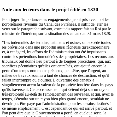
Note aux lecteurs dans le projet édité en 1830
Pour juger l'importance des engagements qu'ont pris avec moi les
porpriétaires riverains du Canal des Pyrénées, il suffit de jeter les
yeux sur le paragraphe suivant, extrait du rapport fait au Roi par le
ministre de l'intérieur, sur la situation des canaux au 31 mars 1828.
"Les indemnités des terrains, bâtimens et usines, ont excédé toutes
les prévisions dans une proportin aussi fâcheuse qu'extraordinaire,
et, à cet égard, les efforts de l'administration ont été impuissants
contre les prétentions immodérées des propriétaires. Les recours aux
tribunaux ont donné lieu partout à de longues procédures, qui, aux
sacrifices pécuniaires qu'elles ont entraînés, ont ajouté encore la
perte d'un temps non moins précieux, peut-être, que l'argent, au
milieu de travaux soumis à tant de chances de destruction, et qu'il
fallait interrompre ou ajourner. L'ouverture des canaux a
singulièrement accru la valeur de la propriété foncière dans les pays
qu'ils traversent. Cet accroissement, qui s'étend déjà sur un rayon
très-prolongé au-delà de l'emplacement des ouvrages, et qui, avec le
temps, s'étendra sur un rayon bien plus grand encore, semblait ne
devoir pas être payé par l'administration pour les terrains destinés à
ce même emplacement. C'est cependant ce qui est arrivé partout, et
l'on peut dire que le Gouvernement a porté, en quelque sorte, la