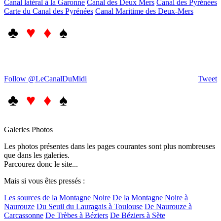
Canal latéral à la Garonne
Canal des Deux Mers
Canal des Pyrénées
Carte du Canal des Pyrénées
Canal Maritime des Deux-Mers
♣
♥ ♦
♠
Follow @LeCanalDuMidi
Tweet
♣
♥ ♦
♠
Galeries Photos
Les photos présentes dans les pages courantes sont plus nombreuses
que dans les galeries.
Parcourez donc le site...
Mais si vous êtes pressés :
Les sources de la Montagne Noire
De la Montagne Noire à
Naurouze
Du Seuil du Lauragais à Toulouse
De Naurouze à
Carcassonne
De Trèbes à Béziers
De Béziers à Sète