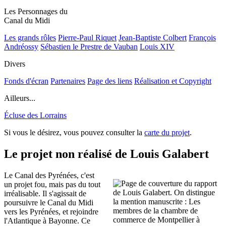
Les Personnages du
Canal du Midi
Les grands rôles
Pierre-Paul Riquet
Jean-Baptiste Colbert
François
Andréossy
Sébastien le Prestre de Vauban
Louis XIV
Divers
Fonds d'écran
Partenaires
Page des liens
Réalisation et Copyright
Ailleurs...
Écluse des Lorrains
Si vous le désirez, vous pouvez consulter la
carte du projet
.
Le projet non réalisé de Louis Galabert
Le Canal des Pyrénées, c'est
un projet fou, mais pas du tout
irréalisable. Il s'agissait de
poursuivre le Canal du Midi
vers les Pyrénées, et rejoindre
l'Atlantique à Bayonne. Ce