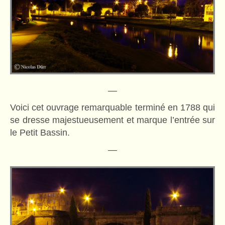
—
Voici cet ouvrage remarquable terminé en 1788 qui
se dresse majestueusement et marque l’entrée sur
le Petit Bassin.
—