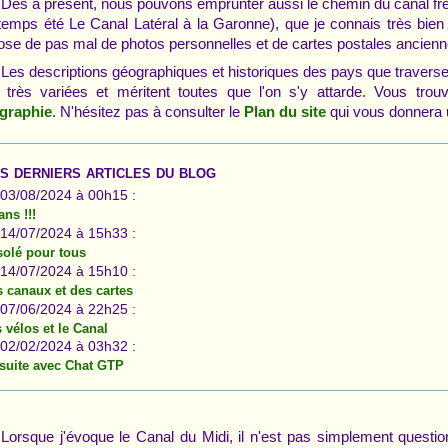
Dès à présent, nous pouvons emprunter aussi le chemin du canal frère
temps été Le Canal Latéral à la Garonne), que je connais très bien
ose de pas mal de photos personnelles et de cartes postales ancienn
Les descriptions géographiques et historiques des pays que travers
 très variées et méritent toutes que l'on s'y attarde. Vous trou
. N'hésitez pas à consulter le
qui vous donnera 
graphie
Plan du site
s derniers articles du blog
 03/08/2024 à 00h15 :
ans !!!
 14/07/2024 à 15h33 :
solé pour tous
 14/07/2024 à 15h10 :
 canaux et des cartes
 07/06/2024 à 22h25 :
 vélos et le Canal
 02/02/2024 à 03h32 :
suite avec Chat GTP
Lorsque j'évoque le Canal du Midi, il n'est pas simplement questio