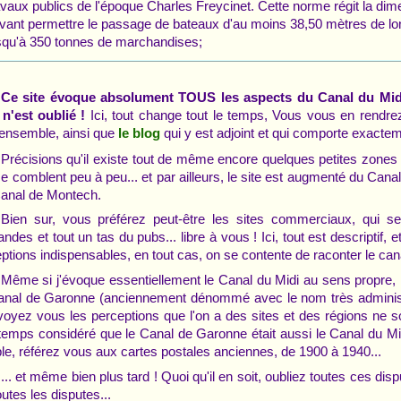
avaux publics de l'époque Charles Freycinet. Cette norme régit la dime
vant permettre le passage de bateaux d'au moins 38,50 mètres de lon
squ'à 350 tonnes de marchandises;
Ce site évoque absolument TOUS les aspects du Canal du Mid
 n'est oublié !
Ici, tout change tout le temps, Vous vous en rendre
ensemble, ainsi que
qui y est adjoint et qui comporte exact
le blog
Précisions qu'il existe tout de même encore quelques petites zones 
se comblent peu à peu... et par ailleurs, le site est augmenté du Can
anal de Montech.
Bien sur, vous préférez peut-être les sites commerciaux, qui s
landes et tout un tas du pubs... libre à vous ! Ici, tout est descriptif,
ptions indispensables, en tout cas, on se contente de raconter le cana
Même si j'évoque essentiellement le Canal du Midi au sens propre, 
anal de Garonne (anciennement dénommé avec le nom très administra
voyez vous les perceptions que l'on a des sites et des régions ne 
temps considéré que le Canal de Garonne était aussi le Canal du Midi
le, référez vous aux cartes postales anciennes, de 1900 à 1940...
... et même bien plus tard ! Quoi qu'il en soit, oubliez toutes ces dispute
outes les disputes...