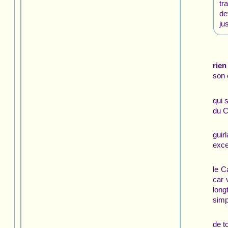
tr
de
ju
rien
son 
qui 
du C
guir
exce
le C
car 
long
simp
de t