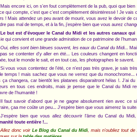
Mais encore ici, on s'en fout complètement de la pub, quoi que bien s
ce qui compte, c'est que c'est complètement désintéressé ! Je vais d
s ! Mais attendez un peu avant de mourir, vous avez le devoir de con
dre pas mal de temps, et à la fin, j'espère bien que vous aurez changé
Le but est d'évoquer le Canal du Midi et les autres canaux qui
ie qui convient et une grande admiration de ce patrimoine de l'humani
Oui, elles sont bien bleues souvent, les eaux du Canal du Midi...
Mais
 pas se contenter d'y aller en été... Les couleurs changent en fonc
née, tout le monde le sait, et en tout cas, les photographes le savent.
Si vous vous contentez de l'été, ce n'est pas très grave, je sais trè
 le temps ! mais sachez que vous ne verrez que du monochrome... du
 ça changera, car bientôt les platanes disparaitront hélas !. J'ai d
eurs en tous ces endroits, mais je pense que le Canal du Midi rest
vre de l'humanité !
Il faut savoir d'abord que je ne gagne absolument rien avec ce sit
raire, çaa me coûte un peu... J'espère bien que vous aimerez la suite.
J'espère bien que vous allez découvrir l'âme du Canal du Midi
manité toute entière !...
Allez donc voir
, mais n'oubliez tout de
Le Blog du Canal du Midi
iques sur la
.
table des matières