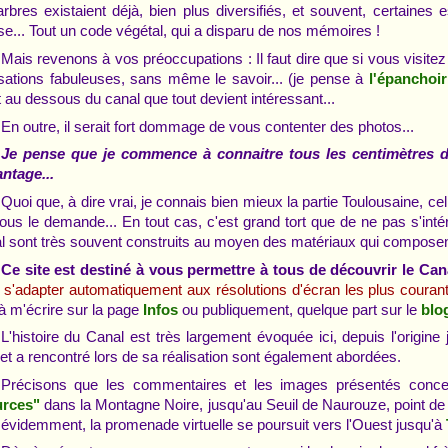
arbres existaient déjà, bien plus diversifiés, et souvent, certaines
se... Tout un code végétal, qui a disparu de nos mémoires !
Mais revenons à vos préoccupations : Il faut dire que si vous visite
isations fabuleuses, sans même le savoir... (je pense à
l'épanchoi
t au dessous du canal que tout devient intéressant...
En outre, il serait fort dommage de vous contenter des photos...
Je pense que je commence à connaitre tous les centimètres du
ntage...
Quoi que, à dire vrai, je connais bien mieux la partie Toulousaine, ce
ous le demande... En tout cas, c'est grand tort que de ne pas s'in
l sont très souvent construits au moyen des matériaux qui composent 
Ce site est destiné à vous permettre à tous de découvrir le 
 s'adapter automatiquement aux résolutions d'écran les plus couran
à m'écrire sur la page
ou publiquement, quelque part sur le
Infos
blog
L'histoire du Canal est très largement évoquée ici, depuis l'origine
et a rencontré lors de sa réalisation sont également abordées.
Précisons que les commentaires et les images présentés concer
dans la Montagne Noire, jusqu'au Seuil de Naurouze, point de p
urces"
 évidemment, la promenade virtuelle se poursuit vers l'Ouest jusqu'à