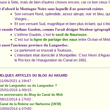
ouse à Sète, mais de bien d'autres choses encore, car ce bon vieux 
t d'abord la Montagne Noire sans laquelle il ne pourrait exister.
Son versant Nord, splendide, assez abrupt, noir et bleu, q
Vosges...
Et son versant Sud, magnifique et bien plus éclairé, qui s'ét
t ensuite l'isthme Gaulois, comme l'avait désigné Strabon (géograph
L'isthme Gaulois, c'est le
.
seuil de Naurouze
C'est sur la
entre Océan et Médit
ligne de partage des eaux
t aussi l'ancienne province du Languedoc.
Le parlement se trouvait à Toulouse..
L'intendant était domicilié à Montpellier. C'est Henri d'Ag
le Roi lors de l'inauguration du Canal en 1681.
elques articles du blog au hasard
 11/06/2021 à 19h47 :
nal de Languedoc ou du Languedoc ?
 25/01/2015 à 00h15 :
e anniversaire du Blog du Canal du Midi
 08/11/2014 à 17h02 :
Canal de la Robine sur Narbonne (19/30)
 19/04/2014 à 07h50 :