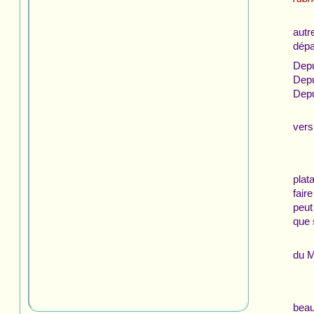
autr
dépa
Depu
Depu
Dep
vers 
plat
fair
peut
que 
du M
beau