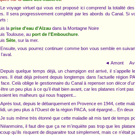
Le voyage virtuel qui vous est proposé ici comprend la totalité d
es. Il sera progressivement complété par les abords du Canal. Si vo
rts :
is la
dans la Montagne Noire
prise d'eau d'Alzau
is Toulouse, au
.
port de l'Embouchure
uis
, sur la mer.
Sète
Ensuite, vous pourrez continuer comme bon vous semble en suivant 
l'aval.
◄ Amont Av
Depuis quelque temps déjà, un champigon est arrivé, il s'appelle le
anes. Il était déjà présent depuis longtemps dans l'actuelle région PACA,
e face. Celà oblige le gestionnaire du Canal à repenser son décor d'u
 être un peu plus à ce qu'il était bien avant, car les platanes n'ont pas t
soient les malheurs qui nous frappent...
Après tout, depuis le débarquement en Provence en 1944, cette maladie
idi, un peu plus à l'Ouest de la région PACA, soit épargné... En deux m
Je suis même très étonné que cette maladie ait mis tant de temps po
Néanmoins, il faut dire que ça ne m'inquiète pas trop que les plat
coup qu'ils risquent de disparaitre tout simplement, mais ce n'était pa