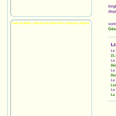
long
disp
sont
Carte de Nolin : Diocèse de Saint-Pons. Olonzac, Argens.
Géo
Le
Le
21 
Le
Dé
Le
Des
Le
Les
Le
La 