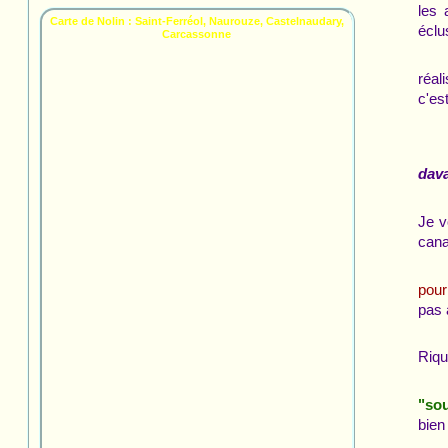
les 
Carte de Nolin : Saint-Ferréol, Naurouze, Castelnaudary,
éclu
Carcassonne
réal
c'es
dava
Je v
cana
pour
pas 
Riqu
"so
bien