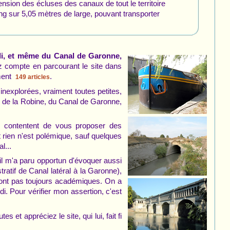
nsion des écluses des canaux de tout le territoire
g sur 5,05 mètres de large, pouvant transporter
i, et même du Canal de Garonne,
z compte en parcourant le site dans
ement
.
149 articles
inexplorées, vraiment toutes petites,
al de la Robine, du Canal de Garonne,
e contentent de vous proposer des
 et rien n'est polémique, sauf quelques
l...
il m'a paru opportun d'évoquer aussi
tif de Canal latéral à la Garonne),
sont pas toujours académiques. On a
. Pour vérifier mon assertion, c'est
s et appréciez le site, qui lui, fait fi