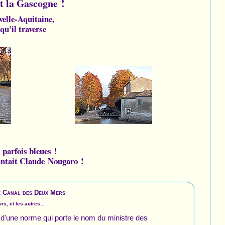
t la Gascogne !
velle-Aquitaine,
qu'il traverse
 parfois bleues !
antait Claude Nougaro !
e Canal des Deux Mers
s, et les autres...
it d'une norme qui porte le nom du ministre des