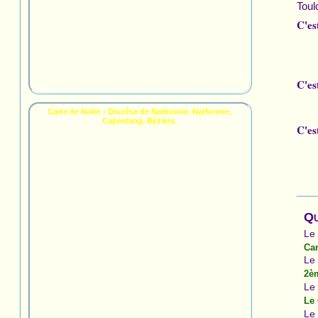
Toul
C'es
C'es
Carte de Nolin : Diocèse de Narbonne. Narbonne,
Capestang, Béziers.
C'es
Qu
Le
Ca
Le
2èm
Le
Le 
Le