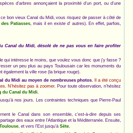
 espèces d'arbres annonçaient la proximité d'un port, ou d'une
z ce bon vieux Canal du Midi, vous risquez de passer à côté de
, mais il en existe d' autres). En effet, parfois,
r des Patiasses
 Canal du Midi, désolé de ne pas vous en faire profiter
lle qui intéresse le moins, que voulez vous donc que j'y fasse ?
téresser un peu plus au pays Toulousain car les monuments du
également la ville rose (la brique rouge).
Canal du Midi au moyen de nombreuses photos
.
Il a été conçu
tes. N'hésitez pas à zoomer.
Pour toute observation, n'hésitez
.
 du Canal du Midi
 jusqu'à nos jours. Les contraintes techniques que Pierre-Paul
nent le Canal dans son ensemble, c'est-à-dire depuis ses
artage des eaux entre l'Atlantique et la Méditerranée. Ensuite,
, et vers l'Est jusqu'à
.
Toulouse
Sète